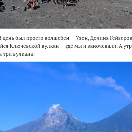
день был просто волшебен — Узон, Долина Гейзеров
ся Ключевской вулкан — где мы и заночевали. А ут
а три вулкана: