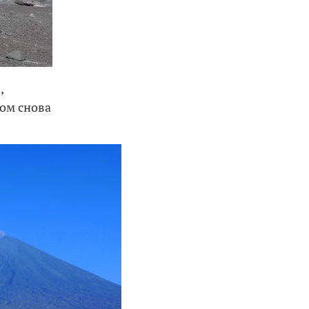
,
ром снова