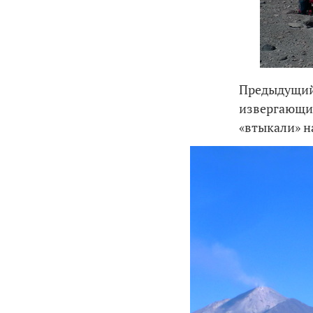
Предыдущий 
извергающий
«втыкали»
н