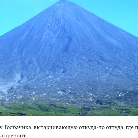
у Толбачика, вытарчивающую откуда-то оттуда, где п
 горизонт: