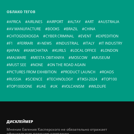
ОБЛАКО ТЕГОВ
AFRICA
AIRLINES
AIRPORT
ALTAY
ART
AUSTRALIA
AV MANUFACTURE
BOOKS
BRAZIL
CHINA
CHTOGDEKOGDA
CYBER CRIMINAL
EVENT
EXPEDITION
F1
FERRARI
I-NEWS
INDUSTRIAL
ITALY
IT INDUSTRY
JAPAN
KAMCHATKA
KURILS
LOCAL OFFICE
LONDON
MALWARE
MESTA OBITANIYA
MOSCOW
MUSEUM
MUST SEE
NONE
ON THE ROAD AGAIN
PICTURES FROM EXHIBITION
PRODUCT LAUNCH
ROADS
RUSSIA
SCIENCE
TECHNOLOGY
TIKSI-2024
TOP100
TOP100DONE
UAE
UK
VOLCANISM
WILDLIFE
ДИСКЛЕЙМЕР
Мнение Евгения Касперского не обязательно отражает
официальную позицию компании.