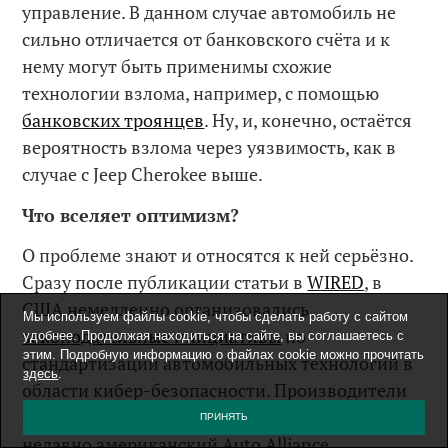
управление. В данном случае автомобиль не
сильно отличается от банковского счёта и к
нему могут быть применимы схожие
технологии взлома, например, с помощью
банковских троянцев
. Ну, и, конечно, остаётся
вероятность взлома через уязвимость, как в
случае с Jeep Cherokee выше.
Что вселяет оптимизм?
О проблеме знают и относятся к ней серьёзно.
Сразу после публикации статьи в
WIRED
, в
США немедленно организовались
Мы используем файлы cookie, чтобы сделать работу с сайтом
законодательные инициативы
по
удобнее. Продолжая находиться на сайте, вы соглашаетесь с
этим. Подробную информацию о файлах cookie можно прочитать
стандартизации автомобильных технологий в
здесь
.
области кибер-безопасности. Производители
тоже по мере сил стремятся решить проблему:
ПРИНЯТЬ
недавно американский Auto Alliance