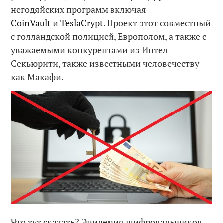
негодяйских программ включая
CoinVault
и
TeslaCrypt
. Проект этот совместный
с голландской полицией, Европолом, а также с
уважаемыми конкурентами из Интел
Секьюрити, также известными человечеству
как Макафи.
Что тут сказать? Эпидемия шифровальщиков