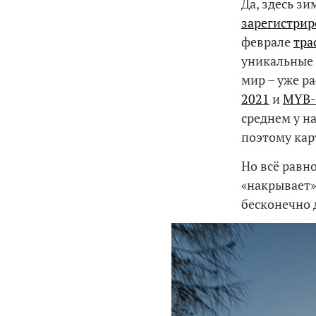
Да, здесь зи
зарегистри
феврале
тра
уникальные 
мир – уже р
2021
и
MYB-
среднем у на
поэтому кар
Но всё равно
«накрывает»
бесконечно 