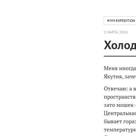
#IYM EXPEDITION
2 МАРТА, 2026
Холод
Меня иногда
Якутия, зач
Отвечаю: а 
пространства
зато мошек-
Центральная
бывает гораз
температурн