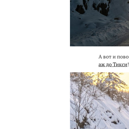
А вот и пов
аж до Тикси
!