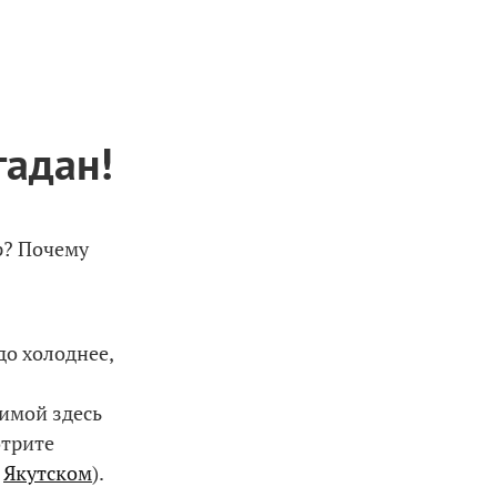
гадан!
р? Почему
до холоднее,
зимой здесь
отрите
с
Якутском
).