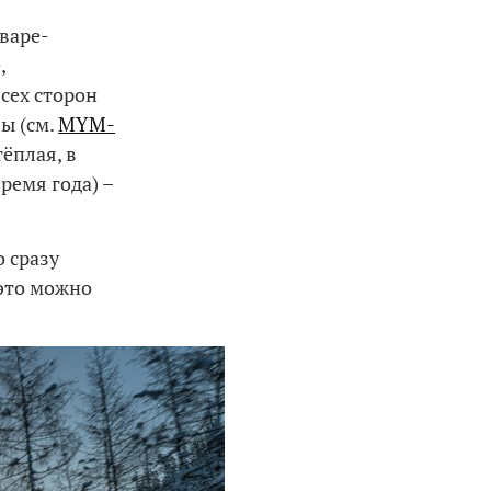
нваре-
,
сех сторон
ы (см.
MYM-
тёплая, в
время года) –
о сразу
это можно