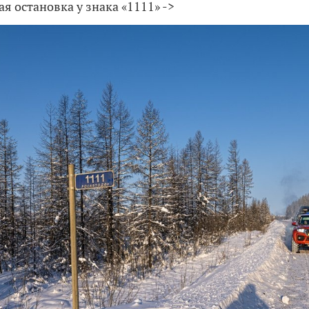
я остановка у знака «1111» ->