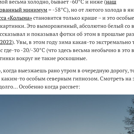
мой весьма холодно, бывает -60°C и ниже (
наш
рованный минимум
= -58°C), но от лютого холода в я
сса «Колыма»
становится только краше – и это особые
картинки. Это вымороженный, абсолютно белый со в
ассказывал и показывал фотки об этом в прошлые раз
2022
). Увы, в этом году зима какая-то экстремально 
с где-то -20/-30°C (что здесь весьма необычно в это 
тинки вокруг не такие роскошные.
, когда выезжаешь рано утром в очередную дорогу, т
 каким-то особым северным гипнозом. Смотреть на 
долго… Особенно когда рассвет: