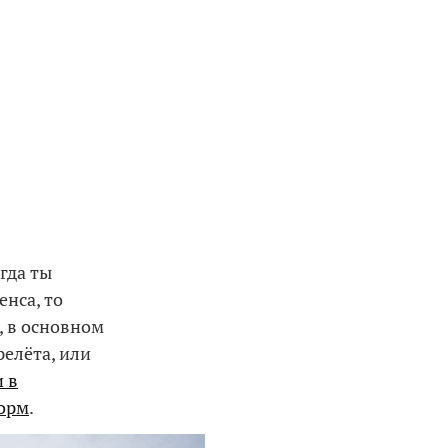
гда ты
енса, то
, в основном
релёта, или
 в
орм
.