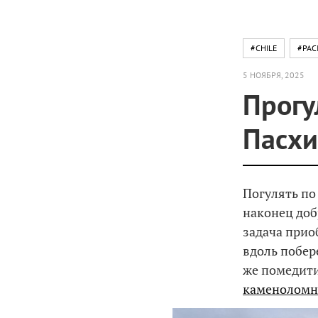
#CHILE
#PAC
5 НОЯБРЯ, 2025
Прогу
Пасхи
Погулять по 
наконец доб
задача приоб
вдоль побер
же помедити
каменоломн