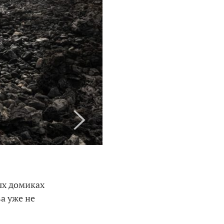
ых домиках
а уже не