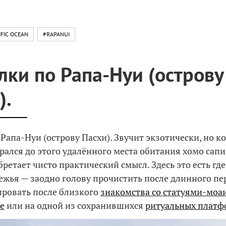
IFIC OCEAN
#RAPANUI
лки по Рапа-Нуи (острову
).
Рапа-Нуи (острову Пасхи). Звучит экзотически, но ко
рался до этого удалённого места обитания хомо сапи
ретает чисто практический смысл. Здесь это есть где
ежья — заодно голову прочистить после длинного пе
ровать после близкого
знакомства со статуями-моаи
е
или на одной из сохранившихся
ритуальных платф