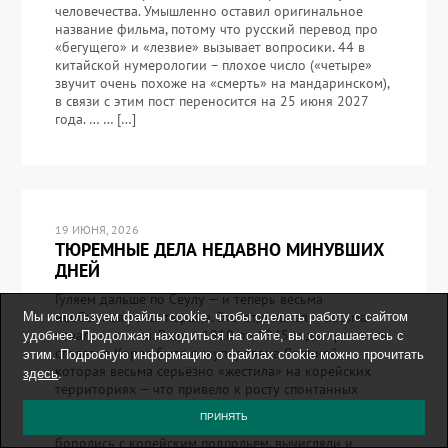
человечества. Умышленно оставил оригинальное
название фильма, потому что русский перевод про
«бегущего» и «лезвие» вызывает вопросики. 44 в
китайской нумерологии – плохое число («четыре»
звучит очень похоже на «смерть» на мандаринском),
в связи с этим пост переносится на 25 июня 2027
года. … … […]
19 ИЮНЯ, 2026
ТЮРЕМНЫЕ ДЕЛА НЕДАВНО МИНУВШИХ
ДНЕЙ
Гуляем дальше по Сеулу — и теперь весьма
необычная тема: тюрьма. Это отдельная и весьма
Мы используем файлы cookie, чтобы сделать работу с сайтом
печальная тема. Ведь с 1910 по 1945 годы прошлого
удобнее. Продолжая находиться на сайте, вы соглашаетесь с
столетия Корея была оккупирована Японией,
этим. Подробную информацию о файлах cookie можно прочитать
которая весьма серьёзно «жестила» на корейских
здесь
.
территориях — что привело к росту спонтанных
протестов и появлению организованного
ПРИНЯТЬ
сопротивления. Само собой, японские власти
боролись с корейским подпольем, вычисляли и