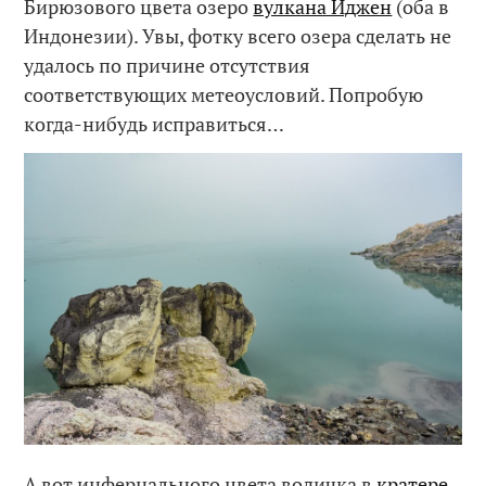
Бирюзового цвета озеро
вулкана Иджен
(оба в
Индонезии). Увы, фотку всего озера сделать не
удалось по причине отсутствия
соответствующих метеоусловий. Попробую
когда-нибудь исправиться…
А вот инфернального цвета водичка в
кратере