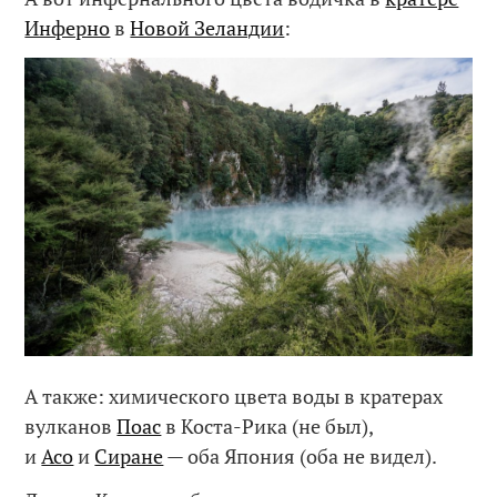
Инферно
в
Новой Зеландии
:
А также: химического цвета воды в кратерах
вулканов
Поас
в Коста-Рика (не был),
и
Асо
и
Сиране
— оба Япония (оба не видел).