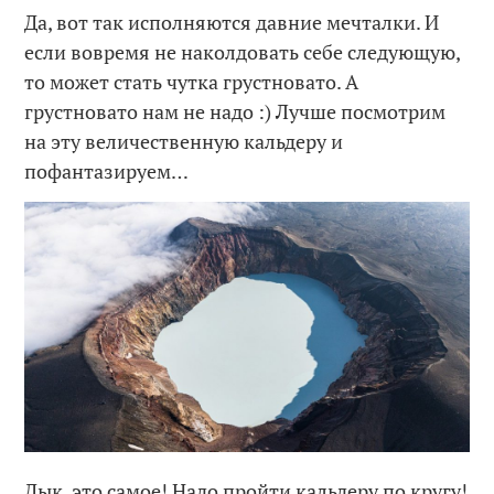
Да, вот так исполняются давние мечталки. И
если вовремя не наколдовать себе следующую,
то может стать чутка грустновато. А
грустновато нам не надо :) Лучше посмотрим
на эту величественную кальдеру и
пофантазируем…
Дык, это самое! Надо пройти кальдеру по кругу!