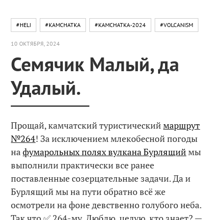
#HELI
#KAMCHATKA
#KAMCHATKA-2024
#VOLCANISM
10 ОКТЯБРЯ, 2024
Семячик Малый, да
Удалый.
Прощай, камчатский туристический
маршрут
№264
! За исключением млекобесной погоды
на
фумарольных полях вулкана Бурлящий
мы
выполнили практически все ранее
поставленные созерцательные задачи. Да и
Бурлящий мы на пути обратно всё же
осмотрели на фоне девственно голубого неба.
Так что ✅ 264-му. Люблю, целую, кто знает? —