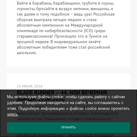
Бейте в барабаны, барабанщики, трубите в горны,
горнисты, бросайте в воздух чепчики, женщины, и
так далее и тому подобное – ведь ура! Российская
сборная выиграла четыре медали и стала
абсолютным чемпионом на Международной
олимпиаде по кибербезопасности (ICO) среди
старшеклассников! Произошло это в Тунисе на
прошлой неделе. В индивидуальном зачёте
абсолютным победителем тоже стал российский
школьник.
25 ИЮНЯ, 2026
BLADE RUNNER – 44, ИЛИ ВЕЧЕРНЯЯ
Мы используем файлы cookie, чтобы сделать работу с сайтом
АФИША 25.06.2026.
удобнее. Продолжая находиться на сайте, вы соглашаетесь с
25 июня 1982 года состоялась премьера одного из
этим. Подробную информацию о файлах cookie можно прочитать
величайших произведений в истории голливудского
здесь
.
человечества. Умышленно оставил оригинальное
название фильма, потому что русский перевод про
ПРИНЯТЬ
«бегущего» и «лезвие» вызывает вопросики. 44 в
китайской нумерологии – плохое число («четыре»