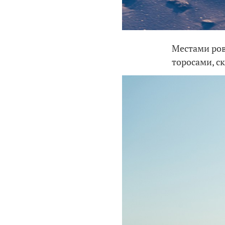
Местами ров
торосами, с