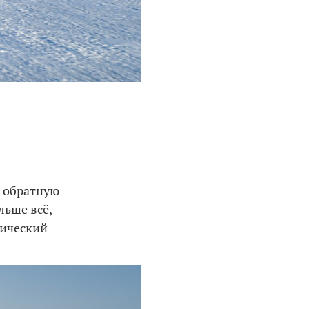
в обратную
льше всё,
тический