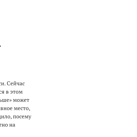
-
си. Сейчас
ся в этом
льше» может
авное место,
дило, посему
тно на