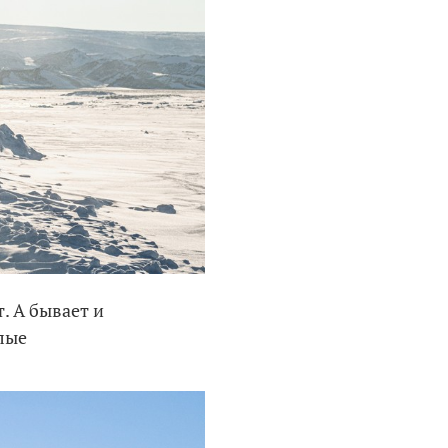
т. А бывает и
алые