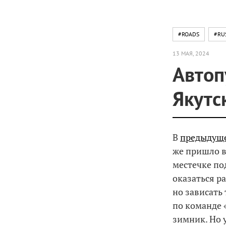
#ROADS
#RU
13 МАЯ, 2024
Автоп
Якутс
В
предыдуще
же пришло в
местечке по
оказаться ра
но зависать
по команде 
зимник. Но 