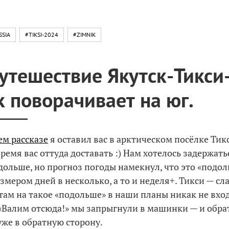
SSIA
#TIKSI-2024
#ZIMNIK
утешествие Якутск-Тикси
к поворачивает на юг.
м рассказе
я оставил вас в арктическом посёлке Тик
ремя вас оттуда доставать :) Нам хотелось задержать
дольше, но прогноз погоды намекнул, что это «подо
змером дней в несколько, а то и неделя+. Тикси — сл
 там на такое «подольше» в наши планы никак не вхо
«Валим отсюда!» мы запрыгнули в машинки — и обра
уже в обратную сторону.