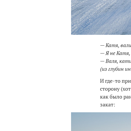
— Катя, вал
— Я не Катя,
— Валя, кат
(из глубин и
И где-то пр
сторону (хот
как было ра
закат: