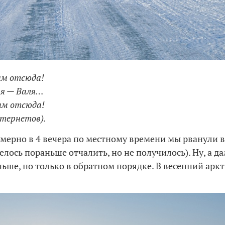
им отсюда!
 я — Валя…
им отсюда!
нтернетов).
имерно в 4 вечера по местному времени мы рванули 
елось пораньше отчалить, но не получилось). Ну, а да
ньше, но только в обратном порядке. В весенний арк