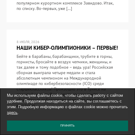
популярном курортном комплексе Завидово. Итак,
по списку. Во-первых, уже […]
8 ИЮЛЯ, 2026
НАШИ КИБЕР-ОЛИМПИОНИКИ – ПЕРВЫЕ!
Бейте в барабаны, барабанщики, трубите в горны,
горнисты, бросайте в воздух чепчики, женщины, и
так далее и тому подобное – ведь ура! Российская
сборная выиграла четыре медали и стала
абсолютным чемпионом на Международной
олимпиаде по кибербезопасности (ICO) среди
старшеклассников! Произошло это в Тунисе на
прошлой неделе. В индивидуальном зачёте
Мы используем файлы cookie, чтобы сделать работу с сайтом
абсолютным победителем тоже стал российский
удобнее. Продолжая находиться на сайте, вы соглашаетесь с
школьник.
этим. Подробную информацию о файлах cookie можно прочитать
здесь
.
ПРИНЯТЬ