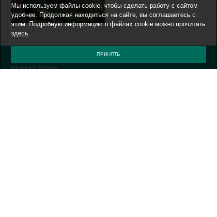
Мы используем файлы cookie, чтобы сделать работу с сайтом
удобнее. Продолжая находиться на сайте, вы соглашаетесь с
этим. Подробную информацию о файлах cookie можно прочитать
здесь
.
ПРИНЯТЬ
ОБЛАКО ТЕГОВ
AFRICA
AIRLINES
AIRPORT
ALTAY
ART
AUSTRALIA
AV MANUFACTURE
BOOKS
BRAZIL
CHINA
CHTOGDEKOGDA
CYBER CRIMINAL
EVENT
EXPEDITION
F1
FERRARI
I-NEWS
INDUSTRIAL
ITALY
IT INDUSTRY
JAPAN
KAMCHATKA
KURILS
LOCAL OFFICE
LONDON
MALWARE
MESTA OBITANIYA
MOSCOW
MUSEUM
MUST SEE
NONE
ON THE ROAD AGAIN
PICTURES FROM EXHIBITION
PRODUCT LAUNCH
ROADS
RUSSIA
SCIENCE
TECHNOLOGY
TIKSI-2024
TOP100
TOP100DONE
UAE
UK
VOLCANISM
WILDLIFE