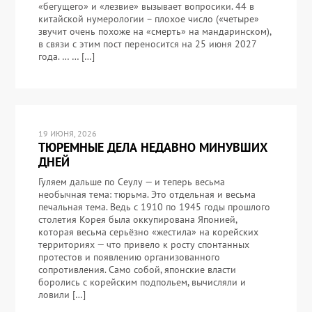
«бегущего» и «лезвие» вызывает вопросики. 44 в
китайской нумерологии – плохое число («четыре»
звучит очень похоже на «смерть» на мандаринском),
в связи с этим пост переносится на 25 июня 2027
года. … … […]
19 ИЮНЯ, 2026
ТЮРЕМНЫЕ ДЕЛА НЕДАВНО МИНУВШИХ
ДНЕЙ
Гуляем дальше по Сеулу — и теперь весьма
необычная тема: тюрьма. Это отдельная и весьма
печальная тема. Ведь с 1910 по 1945 годы прошлого
столетия Корея была оккупирована Японией,
которая весьма серьёзно «жестила» на корейских
территориях — что привело к росту спонтанных
протестов и появлению организованного
сопротивления. Само собой, японские власти
боролись с корейским подпольем, вычисляли и
ловили […]