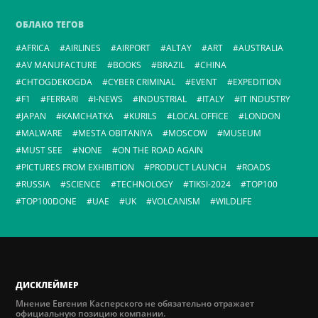
ОБЛАКО ТЕГОВ
AFRICA
AIRLINES
AIRPORT
ALTAY
ART
AUSTRALIA
AV MANUFACTURE
BOOKS
BRAZIL
CHINA
CHTOGDEKOGDA
CYBER CRIMINAL
EVENT
EXPEDITION
F1
FERRARI
I-NEWS
INDUSTRIAL
ITALY
IT INDUSTRY
JAPAN
KAMCHATKA
KURILS
LOCAL OFFICE
LONDON
MALWARE
MESTA OBITANIYA
MOSCOW
MUSEUM
MUST SEE
NONE
ON THE ROAD AGAIN
PICTURES FROM EXHIBITION
PRODUCT LAUNCH
ROADS
RUSSIA
SCIENCE
TECHNOLOGY
TIKSI-2024
TOP100
TOP100DONE
UAE
UK
VOLCANISM
WILDLIFE
ДИСКЛЕЙМЕР
Мнение Евгения Касперского не обязательно отражает
официальную позицию компании.