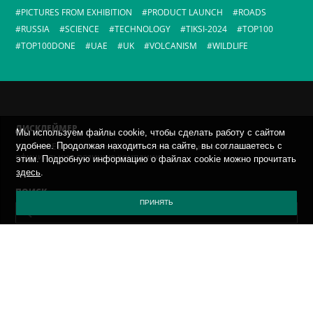
PICTURES FROM EXHIBITION
PRODUCT LAUNCH
ROADS
RUSSIA
SCIENCE
TECHNOLOGY
TIKSI-2024
TOP100
TOP100DONE
UAE
UK
VOLCANISM
WILDLIFE
ДИСКЛЕЙМЕР
Мы используем файлы cookie, чтобы сделать работу с сайтом
удобнее. Продолжая находиться на сайте, вы соглашаетесь с
Мнение Евгения Касперского не обязательно отражает
официальную позицию компании.
этим. Подробную информацию о файлах cookie можно прочитать
здесь
.
ПОИСК
ПРИНЯТЬ
AРХИВ
ВЫБЕРИТЕ МЕСЯЦ