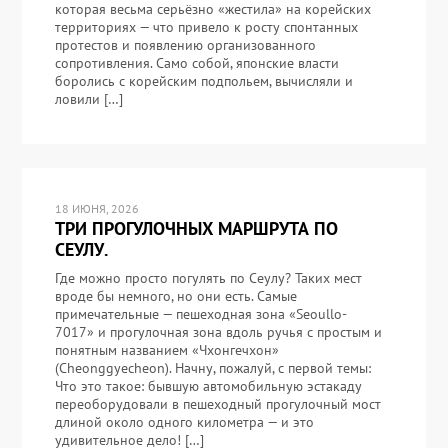
которая весьма серьёзно «жестила» на корейских
территориях — что привело к росту спонтанных
протестов и появлению организованного
сопротивления. Само собой, японские власти
боролись с корейским подпольем, вычисляли и
ловили […]
18 ИЮНЯ, 2026
ТРИ ПРОГУЛОЧНЫХ МАРШРУТА ПО
СЕУЛУ.
Где можно просто погулять по Сеулу? Таких мест
вроде бы немного, но они есть. Самые
примечательные — пешеходная зона «Seoullo-
7017» и прогулочная зона вдоль ручья с простым и
понятным названием «Чхонгечхон»
(Cheonggyecheon). Начну, пожалуй, с первой темы:
Что это такое: бывшую автомобильную эстакаду
переоборудовали в пешеходный прогулочный мост
длиной около одного километра — и это
удивительное дело! […]