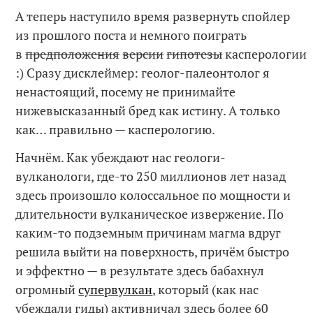
А теперь наступило время развернуть спойлер
из прошлого поста и немного поиграть
в
предположения
версии
гипотезы
касперологии
:) Сразу дисклеймер: геолог-палеонтолог я
ненастоящий, посему не принимайте
нижевысказанный бред как истину. А только
как… правильно — касперологию.
Начнём. Как убеждают нас геологи-
вулканологи, где-то 250 миллионов лет назад
здесь произошло колоссальное по мощности и
длительности вулканическое извержение. По
каким-то подземным причинам магма вдруг
решила выйти на поверхность, причём быстро
и эффектно — в результате здесь бабахнул
огромный
супервулкан
, который (как нас
убеждали гиды) активничал здесь более 60