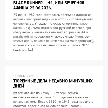
BLADE RUNNER – 44, ИЛИ ВЕЧЕРНЯЯ
АФИША 25.06.2026.
25 июня 1982 года состоялась премьера одного из
величайших произведений в истории голливудского
человечества. Умышленно оставил оригинальное
название фильма, потому что русский перевод про
«бегущего» и «лезвие» вызывает вопросики. 44 в
китайской нумерологии – плохое число («четыре»
звучит очень похоже на «смерть» на мандаринском),
в связи с этим пост переносится на 25 июня 2027
года. … … […]
19 ИЮНЯ, 2026
ТЮРЕМНЫЕ ДЕЛА НЕДАВНО МИНУВШИХ
ДНЕЙ
Гуляем дальше по Сеулу — и теперь весьма
необычная тема: тюрьма. Это отдельная и весьма
печальная тема. Ведь с 1910 по 1945 годы прошлого
столетия Корея была оккупирована Японией,