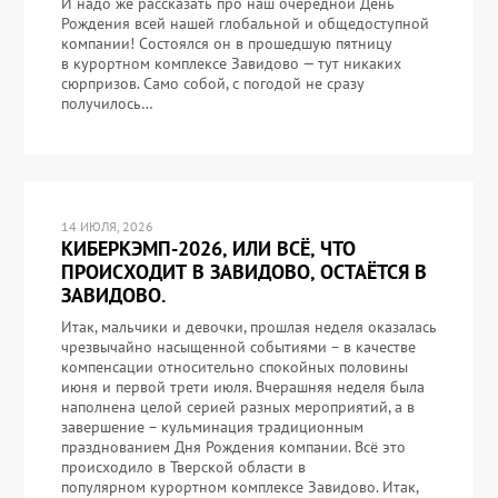
И надо же рассказать про наш очередной День
Рождения всей нашей глобальной и общедоступной
компании! Состоялся он в прошедшую пятницу
в курортном комплексе Завидово — тут никаких
сюрпризов. Само собой, с погодой не сразу
получилось…
14 ИЮЛЯ, 2026
КИБЕРКЭМП-2026, ИЛИ ВСЁ, ЧТО
ПРОИСХОДИТ В ЗАВИДОВО, ОСТАЁТСЯ В
ЗАВИДОВО.
Итак, мальчики и девочки, прошлая неделя оказалась
чрезвычайно насыщенной событиями – в качестве
компенсации относительно спокойных половины
июня и первой трети июля. Вчерашняя неделя была
наполнена целой серией разных мероприятий, а в
завершение – кульминация традиционным
празднованием Дня Рождения компании. Всё это
происходило в Тверской области в
популярном курортном комплексе Завидово. Итак,