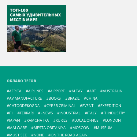
ОБЛАКО ТЕГОВ
AFRICA
AIRLINES
AIRPORT
ALTAY
ART
AUSTRALIA
AV MANUFACTURE
BOOKS
BRAZIL
CHINA
CHTOGDEKOGDA
CYBER CRIMINAL
EVENT
EXPEDITION
F1
FERRARI
I-NEWS
INDUSTRIAL
ITALY
IT INDUSTRY
JAPAN
KAMCHATKA
KURILS
LOCAL OFFICE
LONDON
MALWARE
MESTA OBITANIYA
MOSCOW
MUSEUM
MUST SEE
NONE
ON THE ROAD AGAIN