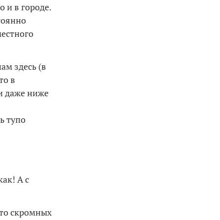
о и в городе.
тоянно
местного
ам здесь (в
то в
и даже ниже
ь тупо
ак! А с
-то скромных