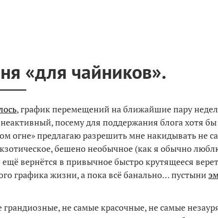
ня «для чайников».
лось
, график перемещений на ближайшие пару недел
неактивный, посему для поддержания блога хотя бы
ом огне» предлагаю разрешить мне накидывать не с
экзотическое, бешено необычное (как я обычно люблю
ё ещё вернётся в привычное быстро крутящееся вере
го графика жизни, а пока всё банально… пустыни
эм
е грандиозные, не самые красочные, не самые незау