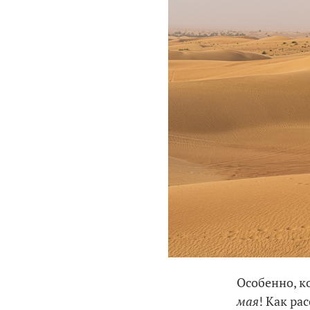
Особенно, к
мая
! Как ра