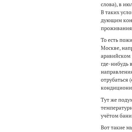
слова), в ию
В таких усл
дующим конд
проживания
То есть пож
Москве, нап
аравийском 
где-нибудь 
направления
отрубаться 
кондициони
Тут же подум
температурн
учётом бани-
Вот такие м