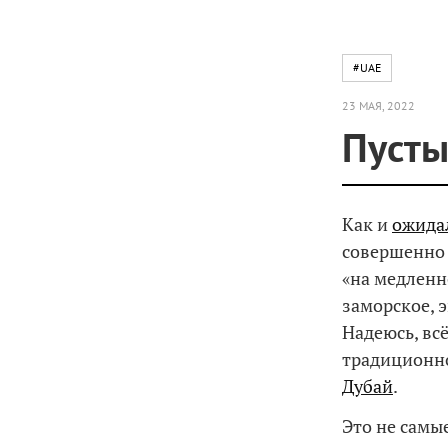
#UAE
23 МАЯ, 2022
Пусты
Как и
ожида
совершенно 
«на медленн
заморское, 
Надеюсь, вс
традиционно
Дубай
.
Это не самы