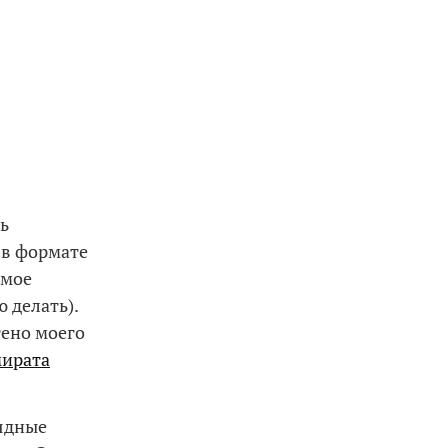
ь
 в формате
амое
 делать).
тено моего
ирата
рядные