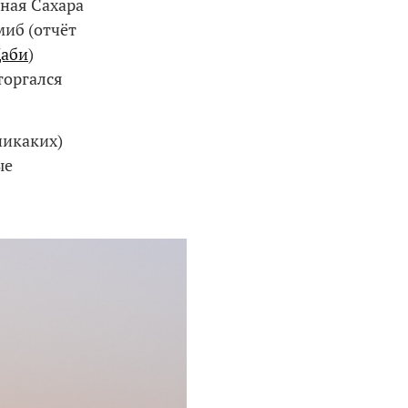
чная Сахара
миб (отчёт
Даби
)
торгался
никаких)
ые