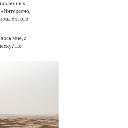
ставленных
 «Интересно,
и мы с этого
лось мне, а
песку? По