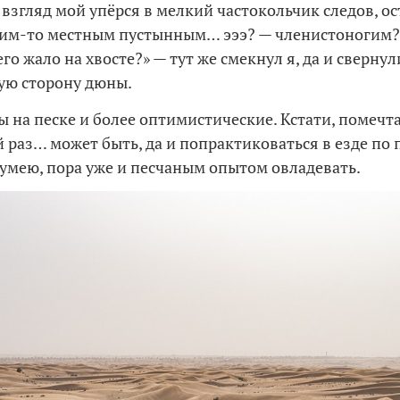
а взгляд мой упёрся в мелкий частокольчик следов, о
ким-то местным пустынным… эээ? — членистоногим?
него жало на хвосте?» — тут же смекнул я, да и свернул
гую сторону дюны.
ы на песке и более оптимистические. Кстати, помечта
 раз… может быть, да и попрактиковаться в езде по 
у умею, пора уже и песчаным опытом овладевать.