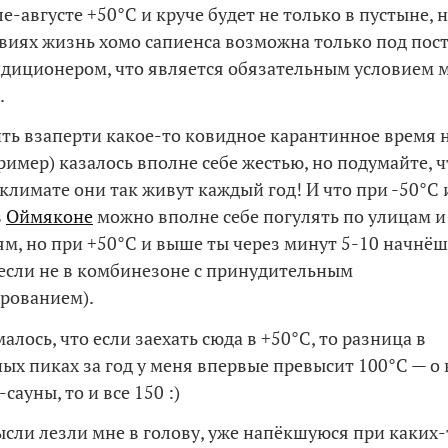
ле-августе +50°C и круче будет не только в пустыне, н
овиях жизнь хомо сапиенса возможна только под пос
иционером, что является обязательным условием 
.
ить взаперти какое-то ковидное карантинное время н
ример) казалось вполне себе жестью, но подумайте, ч
климате они так живут каждый год! И что при -50°C 
в
Оймяконе
можно вполне себе погулять по улицам и
м, но при +50°C и выше ты через минут 5-10 начнёш
(если не в комбинезоне с принудительным
рованием).
алось, что если заехать сюда в +50°C, то разница в
ых пиках за год у меня впервые превысит 100°C — о к
сауны, то и все 150 :)
ысли лезли мне в голову, уже напёкшуюся при каких