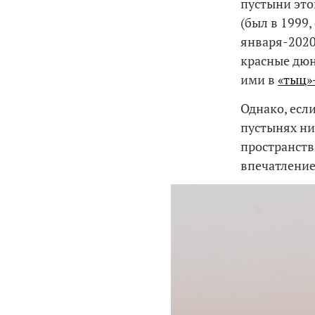
пустыни это
(был в 1999
января-202
красные дюн
ими в
«тыц»
Однако, есл
пустынях ни
пространств
впечатление