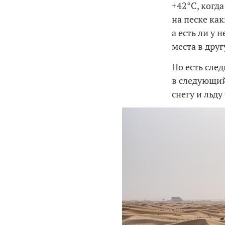
+42°C, когд
на песке ка
а есть ли у 
места в дру
Но есть след
в следующий
снегу и льд