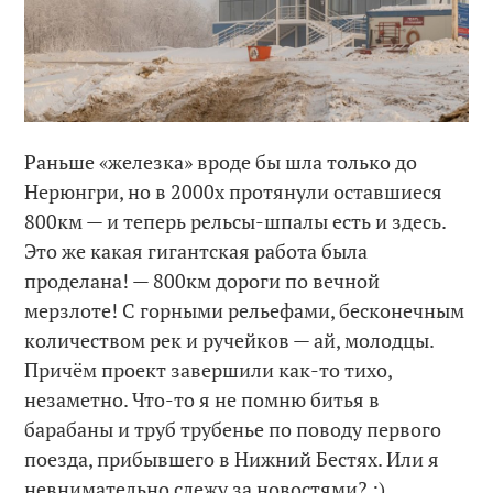
Раньше «железка» вроде бы шла только до
Нерюнгри, но в 2000х протянули оставшиеся
800км — и теперь рельсы-шпалы есть и здесь.
Это же какая гигантская работа была
проделана! — 800км дороги по вечной
мерзлоте! С горными рельефами, бесконечным
количеством рек и ручейков — ай, молодцы.
Причём проект завершили как-то тихо,
незаметно. Что-то я не помню битья в
барабаны и труб трубенье по поводу первого
поезда, прибывшего в Нижний Бестях. Или я
невнимательно слежу за новостями? :)