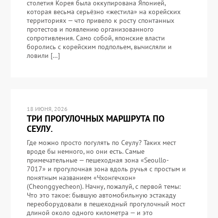
столетия Корея была оккупирована Японией,
которая весьма серьёзно «жестила» на корейских
территориях — что привело к росту спонтанных
протестов и появлению организованного
сопротивления. Само собой, японские власти
боролись с корейским подпольем, вычисляли и
ловили […]
18 ИЮНЯ, 2026
ТРИ ПРОГУЛОЧНЫХ МАРШРУТА ПО
СЕУЛУ.
Где можно просто погулять по Сеулу? Таких мест
вроде бы немного, но они есть. Самые
примечательные — пешеходная зона «Seoullo-
7017» и прогулочная зона вдоль ручья с простым и
понятным названием «Чхонгечхон»
(Cheonggyecheon). Начну, пожалуй, с первой темы:
Что это такое: бывшую автомобильную эстакаду
переоборудовали в пешеходный прогулочный мост
длиной около одного километра — и это