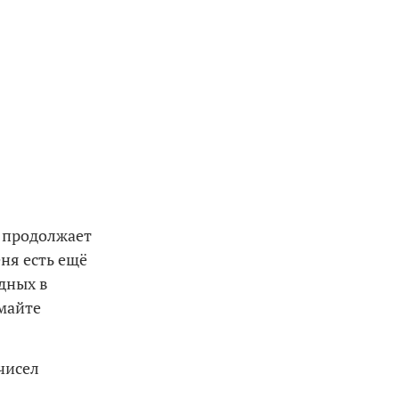
 продолжает
ня есть ещё
одных в
майте
чисел