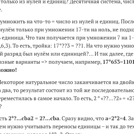
 только из нулей и единиц? Десятичная система, чис
.
умножить на что-то = число из нулей и единиц. Пос
нулём только при умножении 17-ти на ноль, не подход
 единица. Что там получается при умножении 7 на 1
9,6,3). То есть, тройка: 17*??3 = ??1. На что нужно умн
й разряд был нулём или единицей?… И так далее, где
зные варианты => получаем, например,
17*653=110
ожно!
екоторое натуральное число заканчивается на двойку
 два, то результат состоит из той же последовательн
реместилась в самое начало. То есть, 2 * «??…?2» = «
?
сть
2*?…
cba
2 = 2?…
cba
. Сразу видно, что
a
=2*2=4
. З
тем нужно учитывать переносы единицы – и так до тех