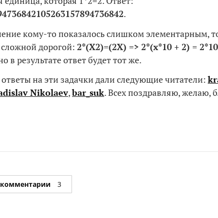
я единица, которая 1*2=2. Ответ:
94736842105263157894736842
.
шение кому-то показалось слишком элементарным, 
 сложной дорогой:
2*(
X
2)=(2
X
) => 2*(x*10 + 2) = 2*1
 но в результате ответ будет тот же.
ответы на эти задачки дали следующие читатели:
kr
adislav Nikolaev
,
bar_suk
. Всех поздравляю, желаю, 
 комментарии
3