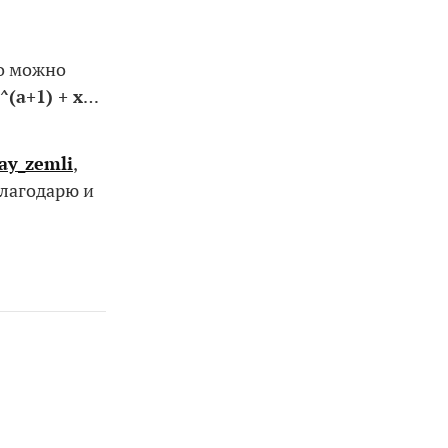
то можно
0^(a+1) + x
…
ay_zemli
,
благодарю и