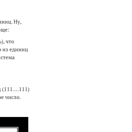
иниц. Ну,
още:
), что
о из единиц
истема
ц (111….111)
ое число.