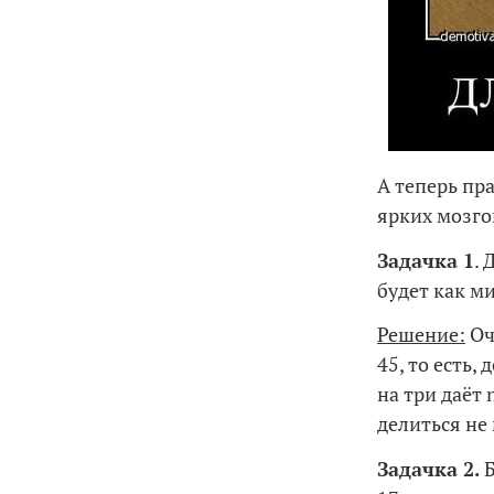
А теперь пр
ярких мозго
Задачка 1
. 
будет как м
Решение:
Оч
45, то есть,
на три даёт 
делиться не 
Задачка 2.
Б