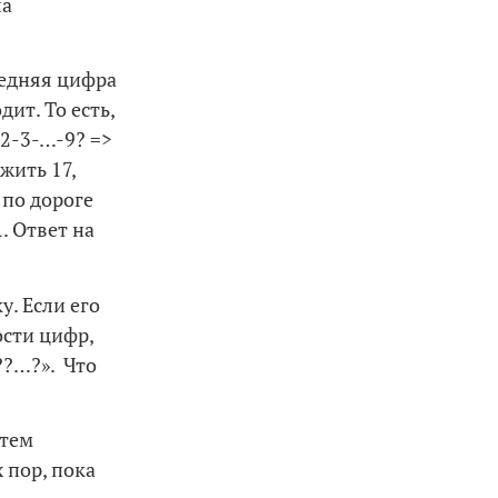
ла
ледняя цифра
ит. То есть,
-2-3-…-9? =>
ожить 17,
 по дороге
1
. Ответ на
. Если его
ости цифр,
2??…?». Что
атем
 пор, пока