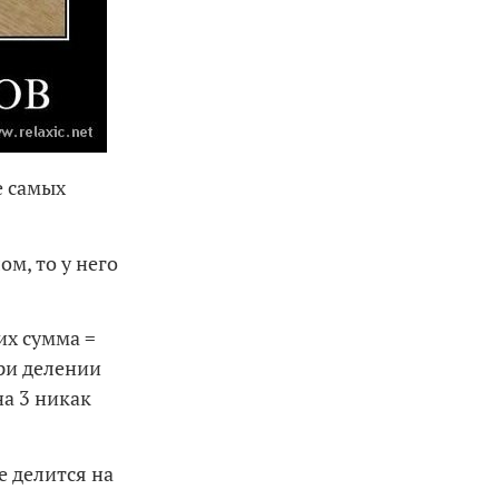
е самых
ом, то у него
их сумма =
при делении
на 3 никак
е делится на