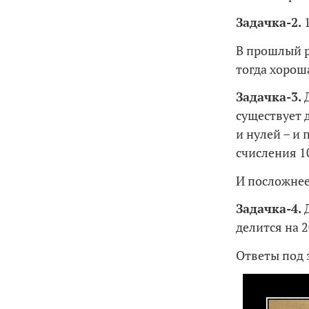
Задачка-2.
В прошлый р
тогда хороша
Задачка-3.
Д
существует 
и нулей – и 
счисления 1
И посложнее
Задачка-4.
Д
делится на 2
Ответы под 