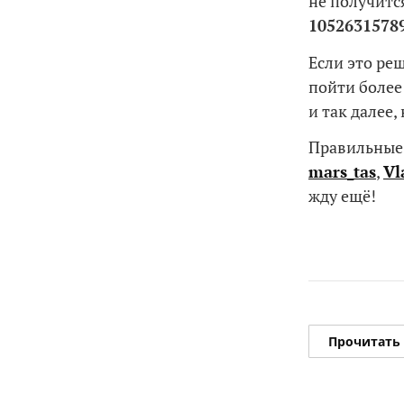
не получитс
1052631578
Если это ре
пойти более
и так далее,
Правильные 
mars_tas
,
Vl
жду ещё!
Прочитать