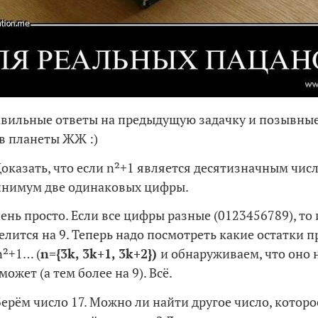
авильные ответы на предыдущую задачку и позывны
в планеты ЖЖ :)
Доказать, что если n²+1 является десятизначным числ
инимум две одинаковых цифры.
ень просто. Если все цифры разные (0123456789), то 
 делится на 9. Теперь надо посмотреть какие остатки 
n²+1… (
n
={3
k
, 3
k
+1, 3
k
+2})
и обнаруживаем, что оно 
может (а тем более на 9). Всё.
ерём число 17. Можно ли найти другое число, которо