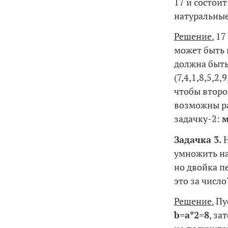
17 и состоит
натуральные
Решение.
17 
может быть 
должна быть
(7,4,1,8,5,2,
чтобы второ
возможны ра
задачку-2:
м
Задачка 3.
Н
умножить на
но двойка пе
это за число
Решение.
Пу
b
=
a
*2=8
, за