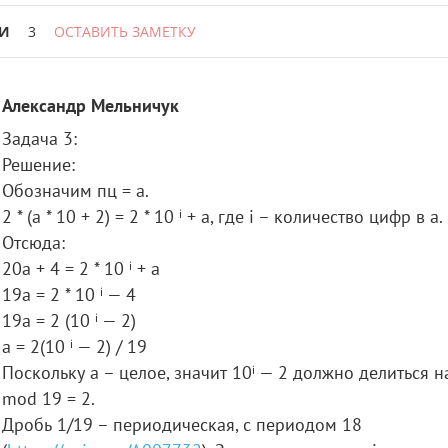
И
3
ОСТАВИТЬ ЗАМЕТКУ
Александр Мельничук
Задача 3:
Решение:
Обозначим пц = a.
2 * (a * 10 + 2) = 2 * 10 ⁱ + a, где i – количество цифр в a.
Отсюда:
20а + 4 = 2 * 10 ⁱ + a
19a = 2 * 10 ⁱ — 4
19a = 2 (10 ⁱ — 2)
a = 2(10 ⁱ — 2) / 19
Поскольку a – целое, значит 10ⁱ — 2 должно делиться на
mod 19 = 2.
Дробь 1/19 – периодическая, с периодом 18