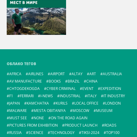
ОБЛАКО ТЕГОВ
AFRICA
AIRLINES
AIRPORT
ALTAY
ART
AUSTRALIA
AV MANUFACTURE
BOOKS
BRAZIL
CHINA
CHTOGDEKOGDA
CYBER CRIMINAL
EVENT
EXPEDITION
F1
FERRARI
I-NEWS
INDUSTRIAL
ITALY
IT INDUSTRY
JAPAN
KAMCHATKA
KURILS
LOCAL OFFICE
LONDON
MALWARE
MESTA OBITANIYA
MOSCOW
MUSEUM
MUST SEE
NONE
ON THE ROAD AGAIN
PICTURES FROM EXHIBITION
PRODUCT LAUNCH
ROADS
RUSSIA
SCIENCE
TECHNOLOGY
TIKSI-2024
TOP100