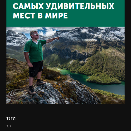
ТЕГИ
*.*