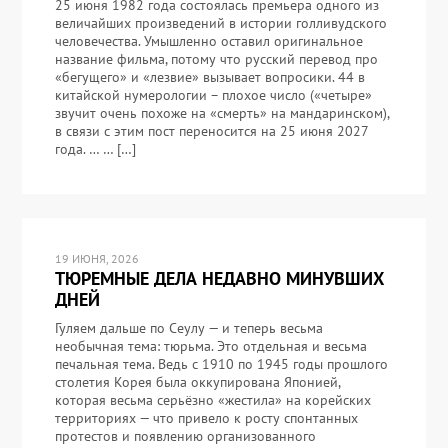
25 июня 1982 года состоялась премьера одного из
величайших произведений в истории голливудского
человечества. Умышленно оставил оригинальное
название фильма, потому что русский перевод про
«бегущего» и «лезвие» вызывает вопросики. 44 в
китайской нумерологии – плохое число («четыре»
звучит очень похоже на «смерть» на мандаринском),
в связи с этим пост переносится на 25 июня 2027
года. … … […]
19 ИЮНЯ, 2026
ТЮРЕМНЫЕ ДЕЛА НЕДАВНО МИНУВШИХ
ДНЕЙ
Гуляем дальше по Сеулу — и теперь весьма
необычная тема: тюрьма. Это отдельная и весьма
печальная тема. Ведь с 1910 по 1945 годы прошлого
столетия Корея была оккупирована Японией,
которая весьма серьёзно «жестила» на корейских
территориях — что привело к росту спонтанных
протестов и появлению организованного