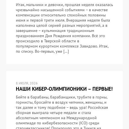
Итак, мальчики и девочки, прошлая неделя оказалась
чрезвычайно насыщенной событиями – в качестве
компенсации относительно спокойных половины
июня и первой трети июля. Вчерашняя неделя была
наполнена целой серией разных мероприятий, а в
завершение – кульминация традиционным
празднованием Дня Рождения компании. Всё это
происходило в Тверской области в
популярном курортном комплексе Завидово. Итак,
по списку. Во-первых, уже […]
8 ИЮЛЯ, 2026
НАШИ КИБЕР-ОЛИМПИОНИКИ – ПЕРВЫЕ!
Бейте в барабаны, барабанщики, трубите в горны,
горнисты, бросайте в воздух чепчики, женщины, и
так далее и тому подобное – ведь ура! Российская
сборная выиграла четыре медали и стала
абсолютным чемпионом на Международной
олимпиаде по кибербезопасности (ICO) среди
старшеклассников! Произошло это в Тунисе на