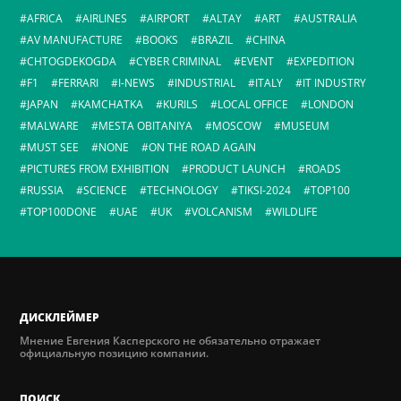
AFRICA
AIRLINES
AIRPORT
ALTAY
ART
AUSTRALIA
AV MANUFACTURE
BOOKS
BRAZIL
CHINA
CHTOGDEKOGDA
CYBER CRIMINAL
EVENT
EXPEDITION
F1
FERRARI
I-NEWS
INDUSTRIAL
ITALY
IT INDUSTRY
JAPAN
KAMCHATKA
KURILS
LOCAL OFFICE
LONDON
MALWARE
MESTA OBITANIYA
MOSCOW
MUSEUM
MUST SEE
NONE
ON THE ROAD AGAIN
PICTURES FROM EXHIBITION
PRODUCT LAUNCH
ROADS
RUSSIA
SCIENCE
TECHNOLOGY
TIKSI-2024
TOP100
TOP100DONE
UAE
UK
VOLCANISM
WILDLIFE
ДИСКЛЕЙМЕР
Мнение Евгения Касперского не обязательно отражает
официальную позицию компании.
ПОИСК