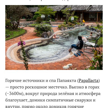
Горячие источники и спа Папаякта (
Papallacta
)
— просто роскошное местечко. Высоко в горах
(~3600м), вокруг природа зелёная и атмосфера
благоухает, домики симпатичные снаружи и
внутри, прямо около домиков горячие