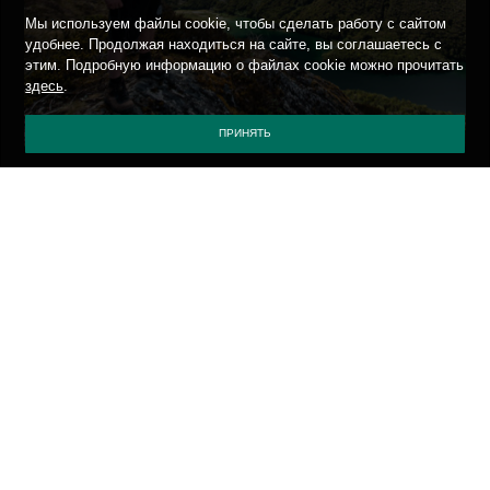
Мы используем файлы cookie, чтобы сделать работу с сайтом
удобнее. Продолжая находиться на сайте, вы соглашаетесь с
этим. Подробную информацию о файлах cookie можно прочитать
здесь
.
ПРИНЯТЬ
ТЕГИ
*.*
ВСЯКО-РАЗНО
О БЕЗОПАСНОСТИ
СОБЫТИЯ
ON THE ROAD
ПОЛИТИКА КОНФИДЕНЦИАЛЬНОСТИ
ПРИСЛАТЬ ВИРУС