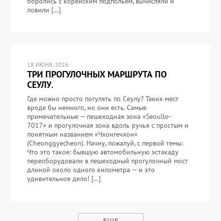
боролись с корейским подпольем, вычисляли и
ловили […]
18 ИЮНЯ, 2026
ТРИ ПРОГУЛОЧНЫХ МАРШРУТА ПО
СЕУЛУ.
Где можно просто погулять по Сеулу? Таких мест
вроде бы немного, но они есть. Самые
примечательные — пешеходная зона «Seoullo-
7017» и прогулочная зона вдоль ручья с простым и
понятным названием «Чхонгечхон»
(Cheonggyecheon). Начну, пожалуй, с первой темы:
Что это такое: бывшую автомобильную эстакаду
переоборудовали в пешеходный прогулочный мост
длиной около одного километра — и это
удивительное дело! […]
ЕЩЕ