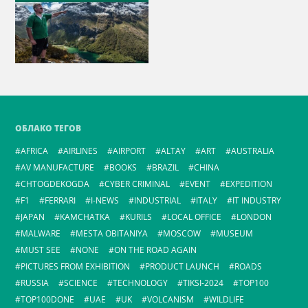
ОБЛАКО ТЕГОВ
AFRICA
AIRLINES
AIRPORT
ALTAY
ART
AUSTRALIA
AV MANUFACTURE
BOOKS
BRAZIL
CHINA
CHTOGDEKOGDA
CYBER CRIMINAL
EVENT
EXPEDITION
F1
FERRARI
I-NEWS
INDUSTRIAL
ITALY
IT INDUSTRY
JAPAN
KAMCHATKA
KURILS
LOCAL OFFICE
LONDON
MALWARE
MESTA OBITANIYA
MOSCOW
MUSEUM
MUST SEE
NONE
ON THE ROAD AGAIN
PICTURES FROM EXHIBITION
PRODUCT LAUNCH
ROADS
RUSSIA
SCIENCE
TECHNOLOGY
TIKSI-2024
TOP100
TOP100DONE
UAE
UK
VOLCANISM
WILDLIFE