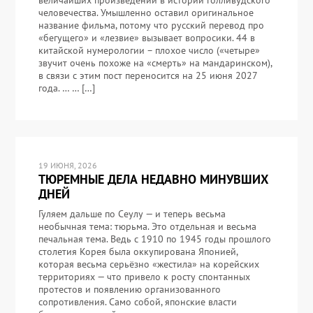
величайших произведений в истории голливудского
человечества. Умышленно оставил оригинальное
название фильма, потому что русский перевод про
«бегущего» и «лезвие» вызывает вопросики. 44 в
китайской нумерологии – плохое число («четыре»
звучит очень похоже на «смерть» на мандаринском),
в связи с этим пост переносится на 25 июня 2027
года. … … […]
19 ИЮНЯ, 2026
ТЮРЕМНЫЕ ДЕЛА НЕДАВНО МИНУВШИХ
ДНЕЙ
Гуляем дальше по Сеулу — и теперь весьма
необычная тема: тюрьма. Это отдельная и весьма
печальная тема. Ведь с 1910 по 1945 годы прошлого
столетия Корея была оккупирована Японией,
которая весьма серьёзно «жестила» на корейских
территориях — что привело к росту спонтанных
протестов и появлению организованного
сопротивления. Само собой, японские власти