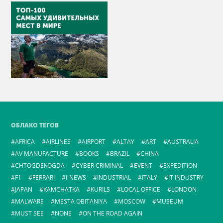
ОБЛАКО ТЕГОВ
AFRICA
AIRLINES
AIRPORT
ALTAY
ART
AUSTRALIA
AV MANUFACTURE
BOOKS
BRAZIL
CHINA
CHTOGDEKOGDA
CYBER CRIMINAL
EVENT
EXPEDITION
F1
FERRARI
I-NEWS
INDUSTRIAL
ITALY
IT INDUSTRY
JAPAN
KAMCHATKA
KURILS
LOCAL OFFICE
LONDON
MALWARE
MESTA OBITANIYA
MOSCOW
MUSEUM
MUST SEE
NONE
ON THE ROAD AGAIN