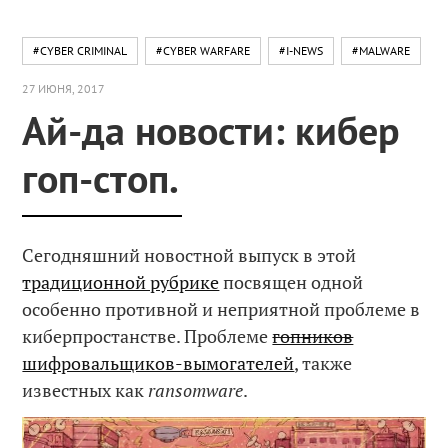
#CYBER CRIMINAL
#CYBER WARFARE
#I-NEWS
#MALWARE
27 ИЮНЯ, 2017
Ай-да новости: кибер
гоп-стоп.
Сегодняшний новостной выпуск в этой
традиционной рубрике
посвящен одной
особенно противной и неприятной проблеме в
киберпростанстве. Проблеме
гопников
шифровальщиков-вымогателей
, также
известных как
ransomware
.