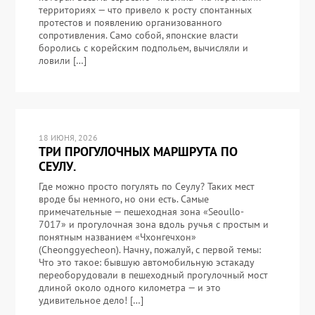
территориях — что привело к росту спонтанных
протестов и появлению организованного
сопротивления. Само собой, японские власти
боролись с корейским подпольем, вычисляли и
ловили […]
18 ИЮНЯ, 2026
ТРИ ПРОГУЛОЧНЫХ МАРШРУТА ПО
СЕУЛУ.
Где можно просто погулять по Сеулу? Таких мест
вроде бы немного, но они есть. Самые
примечательные — пешеходная зона «Seoullo-
7017» и прогулочная зона вдоль ручья с простым и
понятным названием «Чхонгечхон»
(Cheonggyecheon). Начну, пожалуй, с первой темы:
Что это такое: бывшую автомобильную эстакаду
переоборудовали в пешеходный прогулочный мост
длиной около одного километра — и это
удивительное дело! […]