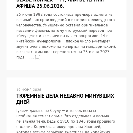
АФИША 25.06.2026.
25 июня 1982 года состоялась премьера одного из
величайших произведений в истории голливудского
человечества. Умышленно оставил оригинальное
название фильма, потому что русский перевод про
«бегущего» и «лезвие» вызывает вопросики. 44 в
китайской нумерологии – плохое число («четыре»
звучит очень похоже на «смерть» на мандаринском),
в связи с этим пост переносится на 25 июня 2027
года. … … […]
19 ИЮНЯ, 2026
ТЮРЕМНЫЕ ДЕЛА НЕДАВНО МИНУВШИХ
ДНЕЙ
Гуляем дальше по Сеулу — и теперь весьма
необычная тема: тюрьма. Это отдельная и весьма
печальная тема. Ведь с 1910 по 1945 годы прошлого
столетия Корея была оккупирована Японией,
которая весьма серьёзно «жестила» на корейских