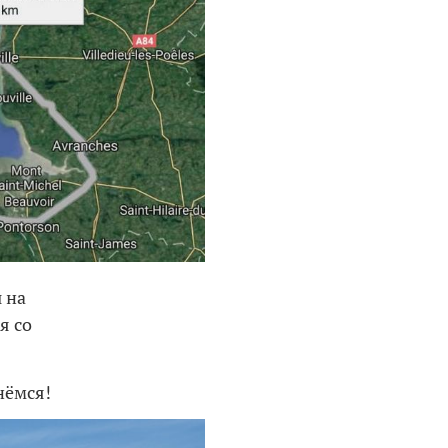
ы на
я со
нёмся!