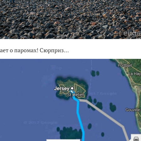
знает о паромах! Сюрприз…