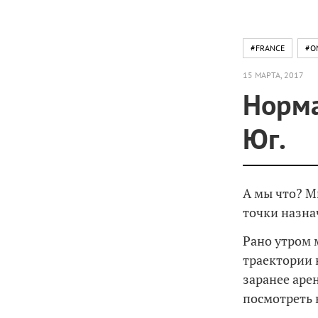
#FRANCE
#O
15 МАРТА, 2017
Норма
Юг.
А мы что? М
точки назна
Рано утром 
траектории 
заранее аре
посмотреть 