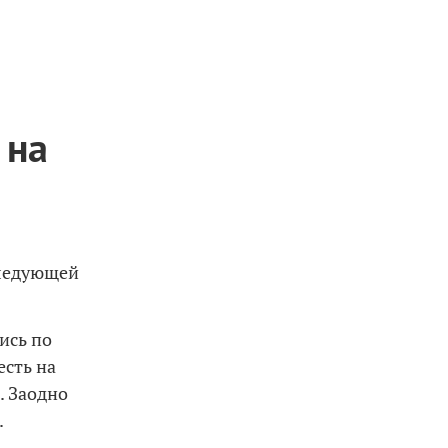
 на
следующей
ись по
есть на
. Заодно
.