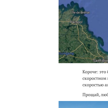
Короче: это 
скоростном 
скоростью аж
Прощай, люб