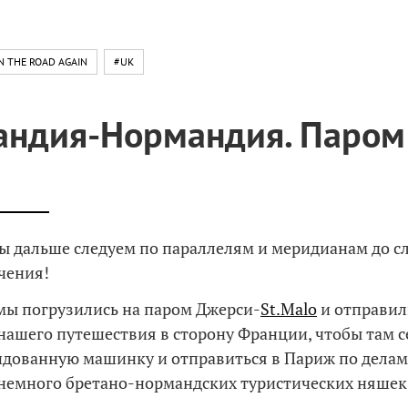
N THE ROAD AGAIN
#UK
ндия-Нормандия. Паром
ы дальше следуем по параллелям и меридианам до 
чения!
мы погрузились на паром Джерси-
St.Malo
и отправил
нашего путешествия в сторону Франции, чтобы там с
ндованную машинку и отправиться в Париж по делам
немного бретано-нормандских туристических няшек