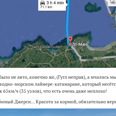
было не авто, конечно же, (Гугл неправ), а мчались м
водно-морском лайнере-катамаране, который несётс
 65км/ч (35 узлов), что есть очень даже неплохо!
имый Джерси… Красота за кормой, обязательно вер