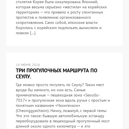
столетия Корея была оккупирована Японией,
которая весьма серьёзно «жестила» на корейских
территориях — что привело к росту спонтанных
протестов и появлению организованного
сопротивления. Само собой, японские власти
боролись с корейским подпольем, вычисляли и
ловили […]
18 ИЮНЯ, 2026
ТРИ ПРОГУЛОЧНЫХ МАРШРУТА ПО
СЕУЛУ.
Где можно просто погулять по Сеулу? Таких мест
вроде бы немного, но они есть. Самые
примечательные — пешеходная зона «Seoullo-
7017» и прогулочная зона вдоль ручья с простым и
понятным названием «Чхонгечхон»
(Cheonggyecheon). Начну, пожалуй, с первой темы:
Что это такое: бывшую автомобильную эстакаду
переоборудовали в пешеходный прогулочный мост
длиной около одного километра — и это