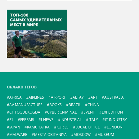
ОБЛАКО ТЕГОВ
AFRICA
AIRLINES
AIRPORT
ALTAY
ART
AUSTRALIA
AV MANUFACTURE
BOOKS
BRAZIL
CHINA
CHTOGDEKOGDA
CYBER CRIMINAL
EVENT
EXPEDITION
F1
FERRARI
I-NEWS
INDUSTRIAL
ITALY
IT INDUSTRY
JAPAN
KAMCHATKA
KURILS
LOCAL OFFICE
LONDON
MALWARE
MESTA OBITANIYA
MOSCOW
MUSEUM