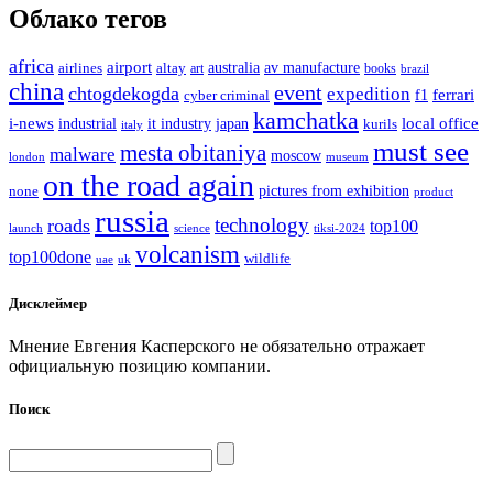
Облако тегов
africa
airport
av manufacture
airlines
altay
australia
art
books
brazil
china
event
chtogdekogda
expedition
ferrari
f1
cyber criminal
kamchatka
i-news
japan
local office
industrial
it industry
kurils
italy
must see
mesta obitaniya
malware
moscow
london
museum
on the road again
none
pictures from exhibition
product
russia
technology
roads
top100
launch
science
tiksi-2024
volcanism
top100done
wildlife
uae
uk
Дисклеймер
Мнение Евгения Касперского не обязательно отражает
официальную позицию компании.
Поиск