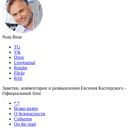
Nota Bene
TG
VK
Dzen
Livejournal
Rutube
Flickr
RSS
Заметки, комментарии и размышления Евгения Касперского -
Официальный блог
*.*
Всяко-разно
О безопасности
События
On the road