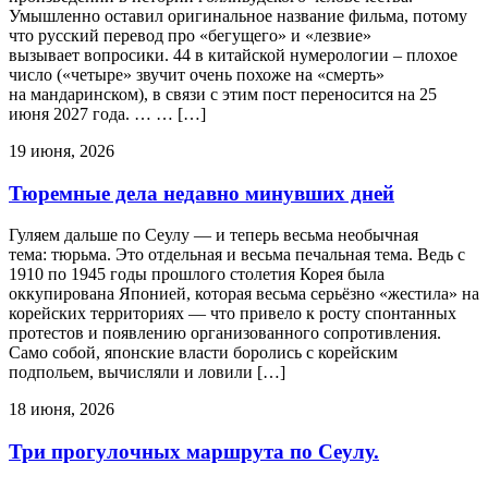
Умышленно оставил оригинальное название фильма, потому
что русский перевод про «бегущего» и «лезвие»
вызывает вопросики. 44 в китайской нумерологии – плохое
число («четыре» звучит очень похоже на «смерть»
на мандаринском), в связи с этим пост переносится на 25
июня 2027 года. … … […]
19 июня, 2026
Тюремные дела недавно минувших дней
Гуляем дальше по Сеулу — и теперь весьма необычная
тема: тюрьма. Это отдельная и весьма печальная тема. Ведь с
1910 по 1945 годы прошлого столетия Корея была
оккупирована Японией, которая весьма серьёзно «жестила» на
корейских территориях — что привело к росту спонтанных
протестов и появлению организованного сопротивления.
Само собой, японские власти боролись с корейским
подпольем, вычисляли и ловили […]
18 июня, 2026
Три прогулочных маршрута по Сеулу.