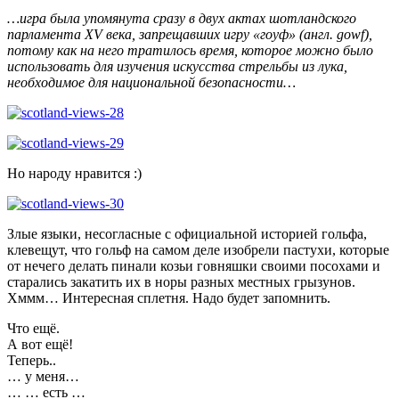
…игра была упомянута сразу в двух актах шотландского
парламента XV века, запрещавших игру «гоуф» (англ. gowf),
потому как на него тратилось время, которое можно было
использовать для изучения искусства стрельбы из лука,
необходимое для национальной безопасности…
Но народу нравится :)
Злые языки, несогласные с официальной историей гольфа,
клевещут, что гольф на самом деле изобрели пастухи, которые
от нечего делать пинали козьи говняшки своими посохами и
старались закатить их в норы разных местных грызунов.
Хммм… Интересная сплетня. Надо будет запомнить.
Что ещё.
А вот ещё!
Теперь..
… у меня…
… … есть …