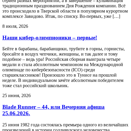
серией разных мероприятий, а в завершение – кульминация
традиционным празднованием Дня Рождения компании. Всё
это происходило в Тверской области в популярном курортном
комплексе Завидово. Итак, по списку. Во-первых, уже […]
8 июля, 2026
Наши кибер-олимпионики – первые!
Бейте в барабаны, барабанщики, трубите в горны, горнисты,
бросайте в воздух чепчики, женщины, и так далее и тому
подобное – ведь ура! Российская сборная выиграла четыре
медали и стала абсолютным чемпионом на Международной
олимпиаде по кибербезопасности (ICO) среди
старшеклассников! Произошло это в Тунисе на прошлой
неделе. В индивидуальном зачёте абсолютным победителем
тоже стал российский школьник.
25 июня, 2026
Blade Runner – 44, или Вечерняя афиша
25.06.2026.
25 июня 1982 года состоялась премьера одного из величайших
произведений в истории голливудского человечества.