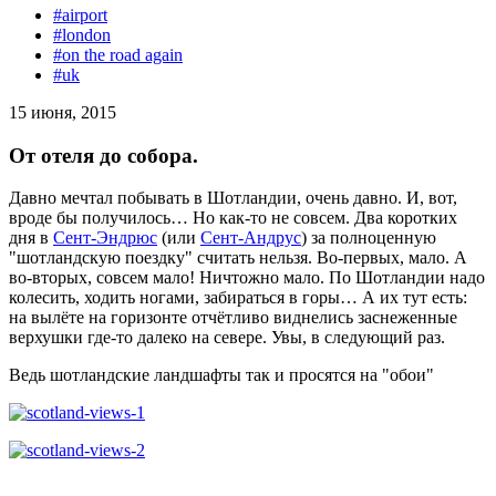
#airport
#london
#on the road again
#uk
15 июня, 2015
От отеля до собора.
Давно мечтал побывать в Шотландии, очень давно. И, вот,
вроде бы получилось… Но как-то не совсем. Два коротких
дня в
Сент-Эндрюс
(или
Сент-Андрус
) за полноценную
"шотландскую поездку" считать нельзя. Во-первых, мало. А
во-вторых, совсем мало! Ничтожно мало. По Шотландии надо
колесить, ходить ногами, забираться в горы… А их тут есть:
на вылёте на горизонте отчётливо виднелись заснеженные
верхушки где-то далеко на севере. Увы, в следующий раз.
Ведь шотландские ландшафты так и просятся на "обои"