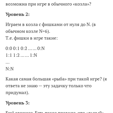
возможна при игре в обычного «козла»?
Уровень 2:
Играем в козла с фишками от нуля до N. (в
обычном козле N=6).
Т.е. фишки в игре такие:
0:0 0:1 0:2 … … 0:N
1:1 1:2 … … 1:N
…
N:N
Какая самая большая «рыба» при такой игре? (я
ответа не знаю — эту задачку только что
придумал).
Уровень 3:
Ещё сложнее. Есть такое правило, что «лысый»