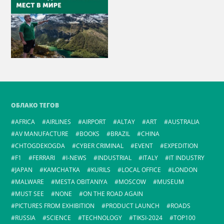
ОБЛАКО ТЕГОВ
AFRICA
AIRLINES
AIRPORT
ALTAY
ART
AUSTRALIA
AV MANUFACTURE
BOOKS
BRAZIL
CHINA
CHTOGDEKOGDA
CYBER CRIMINAL
EVENT
EXPEDITION
F1
FERRARI
I-NEWS
INDUSTRIAL
ITALY
IT INDUSTRY
JAPAN
KAMCHATKA
KURILS
LOCAL OFFICE
LONDON
MALWARE
MESTA OBITANIYA
MOSCOW
MUSEUM
MUST SEE
NONE
ON THE ROAD AGAIN
PICTURES FROM EXHIBITION
PRODUCT LAUNCH
ROADS
RUSSIA
SCIENCE
TECHNOLOGY
TIKSI-2024
TOP100