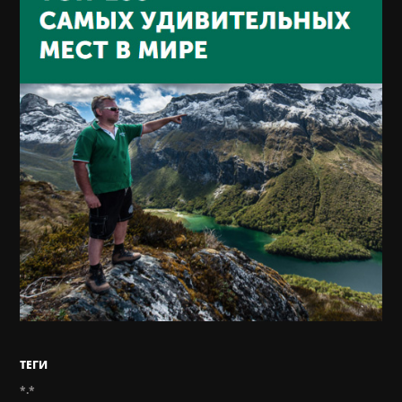
ТЕГИ
*.*