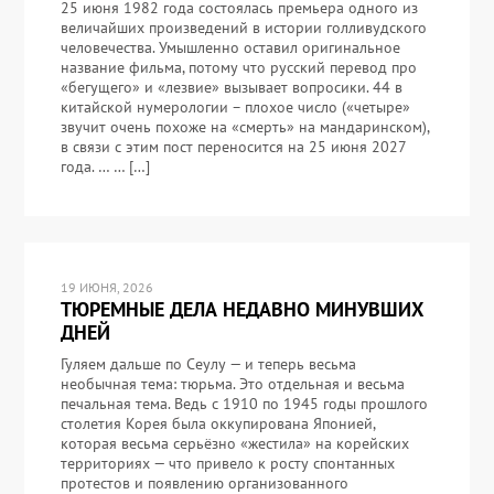
25 июня 1982 года состоялась премьера одного из
величайших произведений в истории голливудского
человечества. Умышленно оставил оригинальное
название фильма, потому что русский перевод про
«бегущего» и «лезвие» вызывает вопросики. 44 в
китайской нумерологии – плохое число («четыре»
звучит очень похоже на «смерть» на мандаринском),
в связи с этим пост переносится на 25 июня 2027
года. … … […]
19 ИЮНЯ, 2026
ТЮРЕМНЫЕ ДЕЛА НЕДАВНО МИНУВШИХ
ДНЕЙ
Гуляем дальше по Сеулу — и теперь весьма
необычная тема: тюрьма. Это отдельная и весьма
печальная тема. Ведь с 1910 по 1945 годы прошлого
столетия Корея была оккупирована Японией,
которая весьма серьёзно «жестила» на корейских
территориях — что привело к росту спонтанных
протестов и появлению организованного