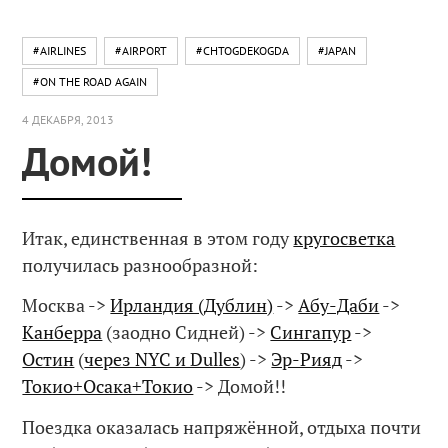
#AIRLINES
#AIRPORT
#CHTOGDEKOGDA
#JAPAN
#ON THE ROAD AGAIN
4 ДЕКАБРЯ, 2013
Домой!
Итак, единственная в этом году
кругосветка
получилась разнообразной:
Москва ->
Ирландия (Дублин)
->
Абу-Даби
->
Канберра
(заодно Сидней) ->
Сингапур
->
Остин
(
через NYC и Dulles
) ->
Эр-Рияд
->
Токио+Осака+Токио
-> Домой!!
Поездка оказалась напряжённой, отдыха почти