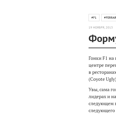
#F1
#FERRAR
19 НОЯБРЯ, 2013
Форму
Гонки F1 на
центре пере
в ресторана
(Coyote Ugl
Увы, сама г
лидерах и н
следующем г
следующего г