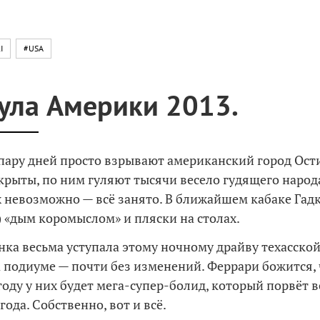
I
#USA
ла Америки 2013.
 пару дней просто взрывают американский город Ости
крыты, по ним гуляют тысячи весело гудящего народ
х невозможно — всё занято. В ближайшем кабаке Гад
y) «дым коромыслом» и пляски на столах.
онка весьма уступала этому ночному драйву техасской
а подиуме — почти без изменений. Феррари божится, 
оду у них будет мега-супер-болид, который порвёт в
ода. Собственно, вот и всё.