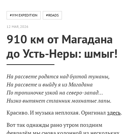
#IYM EXPEDITION
#ROADS
12 МАЯ, 2026
910 км от Магадана
до Усть-Неры: шмыг!
На рассвете родятся над бухтой туманы,
На рассвете и выйду я из Магадана
По тропиночке узкой на северо-запад…
Низко вытянет стланник мохнатые лапы.
Красиво. И музыка неплохая. Оригинал
здесь
.
Вот так однажды рано утром поздним
февралём мы снова колонной из нескольких