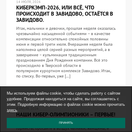
14 ИЮЛЯ, 2026
КИБЕРКЭМП-2026, ИЛИ ВСЁ, ЧТО
ПРОИСХОДИТ В ЗАВИДОВО, ОСТАЁТСЯ В
ЗАВИДОВО.
Итак, мальчики и девочки, прошлая неделя оказалась
чрезвычайно насыщенной событиями – в качестве
компенсации относительно спокойных половины
июня и первой трети июля. Вчерашняя неделя была
наполнена целой серией разных мероприятий, а в
завершение – кульминация традиционным
празднованием Дня Рождения компании. Всё это
происходило в Тверской области в
популярном курортном комплексе Завидово. Итак,
по списку. Во-первых, уже […]
Мы используем файлы cookie, чтобы сделать работу с сайтом
удобнее. Продолжая находиться на сайте, вы соглашаетесь с
этим. Подробную информацию о файлах cookie можно прочитать
8 ИЮЛЯ, 2026
здесь
.
НАШИ КИБЕР-ОЛИМПИОНИКИ – ПЕРВЫЕ!
Бейте в барабаны, барабанщики, трубите в горны,
ПРИНЯТЬ
горнисты, бросайте в воздух чепчики, женщины, и