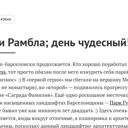
#SPAIN
 и Рамбла; день чудесный
по-барселонски продолжается. Кто хорошо поработал
ess
, тот просто обязан после него изнурить себя паро
 износ» :) В «первой серии» мы сбегали на вершину М
, не монастыря), во «второй» — подивились прогрессу
ве «Саграда Фамилия». Ещё одно роскошное местечко
ки насыщенных ландшафтах Барселонщины —
Парк Г
е бывал уже как минимум лет двадцать :) Здесь очень
ляется, виды вокруг отличные, а планировка и архит
бычны, поскольку данный ландшафтно-архитектурны