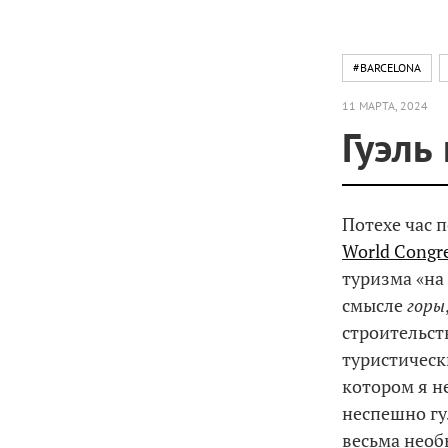
#BARCELONA
11 МАРТА, 2024
Гуэль
Потехе час 
World Congr
туризма «на
смысле
горы
строительст
туристичес
котором я н
неспешно гу
весьма нео