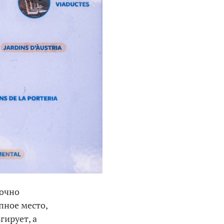
точно
пное место,
гирует, а