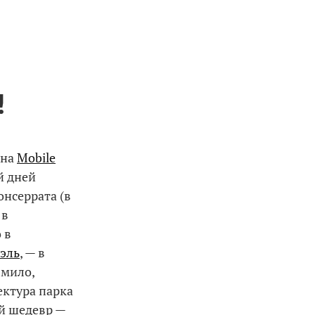
!
 на
Mobile
й дней
онсеррата (в
 в
 в
уэль
, — в
 мило,
ектура парка
й шедевр —