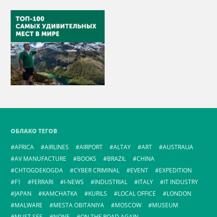
ОБЛАКО ТЕГОВ
AFRICA
AIRLINES
AIRPORT
ALTAY
ART
AUSTRALIA
AV MANUFACTURE
BOOKS
BRAZIL
CHINA
CHTOGDEKOGDA
CYBER CRIMINAL
EVENT
EXPEDITION
F1
FERRARI
I-NEWS
INDUSTRIAL
ITALY
IT INDUSTRY
JAPAN
KAMCHATKA
KURILS
LOCAL OFFICE
LONDON
MALWARE
MESTA OBITANIYA
MOSCOW
MUSEUM
MUST SEE
NONE
ON THE ROAD AGAIN