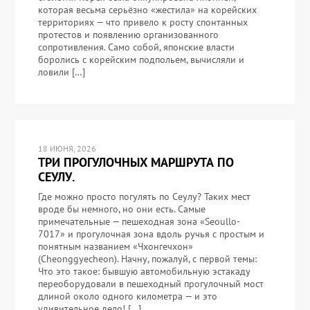
которая весьма серьёзно «жестила» на корейских
территориях — что привело к росту спонтанных
протестов и появлению организованного
сопротивления. Само собой, японские власти
боролись с корейским подпольем, вычисляли и
ловили […]
18 ИЮНЯ, 2026
ТРИ ПРОГУЛОЧНЫХ МАРШРУТА ПО
СЕУЛУ.
Где можно просто погулять по Сеулу? Таких мест
вроде бы немного, но они есть. Самые
примечательные — пешеходная зона «Seoullo-
7017» и прогулочная зона вдоль ручья с простым и
понятным названием «Чхонгечхон»
(Cheonggyecheon). Начну, пожалуй, с первой темы:
Что это такое: бывшую автомобильную эстакаду
переоборудовали в пешеходный прогулочный мост
длиной около одного километра — и это
удивительное дело! […]