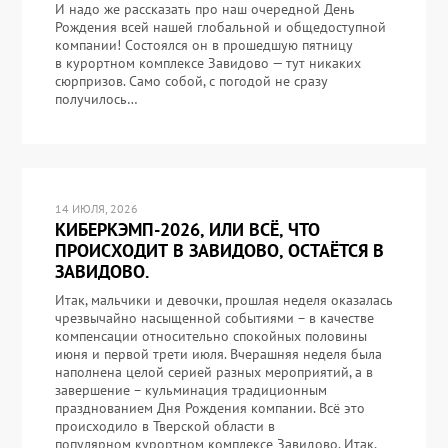
И надо же рассказать про наш очередной День
Рождения всей нашей глобальной и общедоступной
компании! Состоялся он в прошедшую пятницу
в курортном комплексе Завидово — тут никаких
сюрпризов. Само собой, с погодой не сразу
получилось…
14 ИЮЛЯ, 2026
КИБЕРКЭМП-2026, ИЛИ ВСЁ, ЧТО
ПРОИСХОДИТ В ЗАВИДОВО, ОСТАЁТСЯ В
ЗАВИДОВО.
Итак, мальчики и девочки, прошлая неделя оказалась
чрезвычайно насыщенной событиями – в качестве
компенсации относительно спокойных половины
июня и первой трети июля. Вчерашняя неделя была
наполнена целой серией разных мероприятий, а в
завершение – кульминация традиционным
празднованием Дня Рождения компании. Всё это
происходило в Тверской области в
популярном курортном комплексе Завидово. Итак,