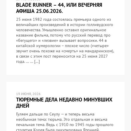
BLADE RUNNER – 44, ИЛИ ВЕЧЕРНЯЯ
АФИША 25.06.2026.
25 июня 1982 года состоялась премьера одного из
величайших произведений в истории голливудского
человечества. Умышленно оставил оригинальное
название фильма, потому что русский перевод про
«бегущего» и «лезвие» вызывает вопросики. 44 в
китайской нумерологии – плохое число («четыре»
звучит очень похоже на «смерть» на мандаринском),
в связи с этим пост переносится на 25 июня 2027
года. … … […]
19 ИЮНЯ, 2026
ТЮРЕМНЫЕ ДЕЛА НЕДАВНО МИНУВШИХ
ДНЕЙ
Гуляем дальше по Сеулу — и теперь весьма
необычная тема: тюрьма. Это отдельная и весьма
печальная тема. Ведь с 1910 по 1945 годы прошлого
столетия Корея была оккупирована Японией,