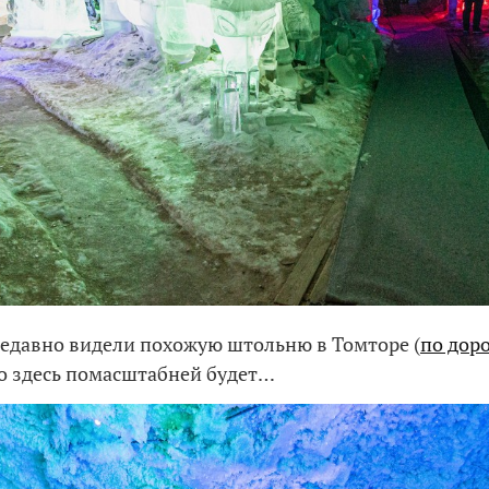
едавно видели похожую штольню в Томторе (
по доро
но здесь помасштабней будет…