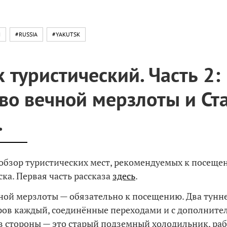
N
#RUSSIA
#YAKUTSK
к туристический. Часть 2:
во вечной мерзлоты и Ст
.
бзор туристических мест, рекомендуемых к посеще
ска. Первая часть рассказа
здесь
.
ной мерзлоты — обязательно к посещению. Два тун
ров каждый, соединённые переходами и с дополнит
 стороны — это старый подземный холодильник, ра