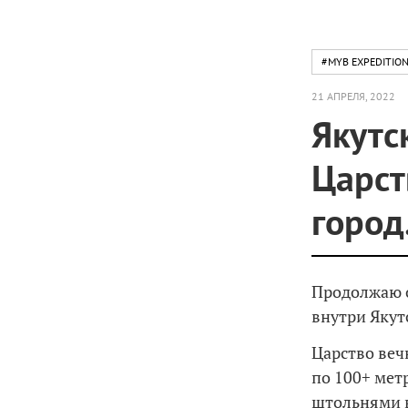
#MYB EXPEDITIO
21 АПРЕЛЯ, 2022
Якутс
Царст
город
Продолжаю о
внутри Якут
Царство веч
по 100+ мет
штольнями в