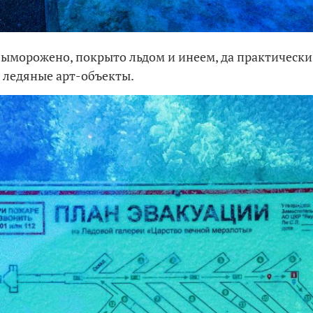
 выморожено, покрыто льдом и инеем, да практически
 ледяные арт-объекты.