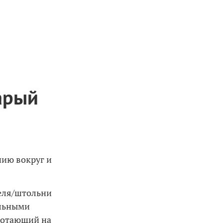
арый
нию вокруг и
неля/штольни
ельными
ботающий на