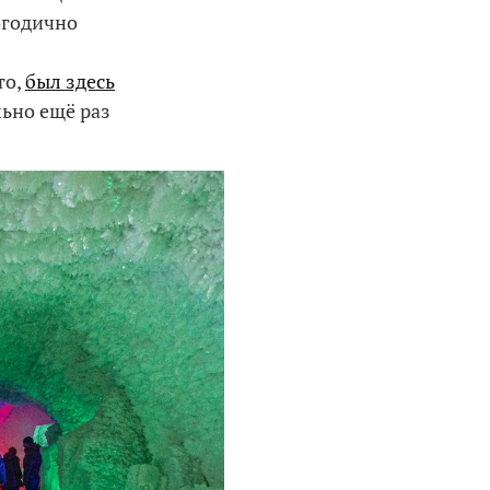
огодично
то,
был здесь
льно ещё раз