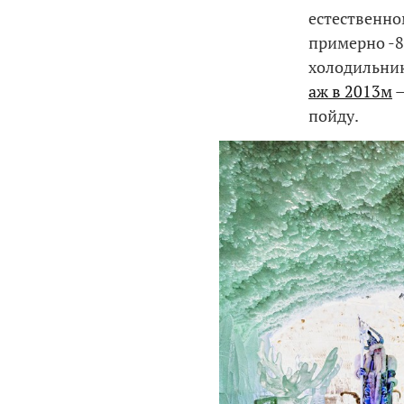
естественно
примерно -8°
холодильник
аж в 2013м
—
пойду.