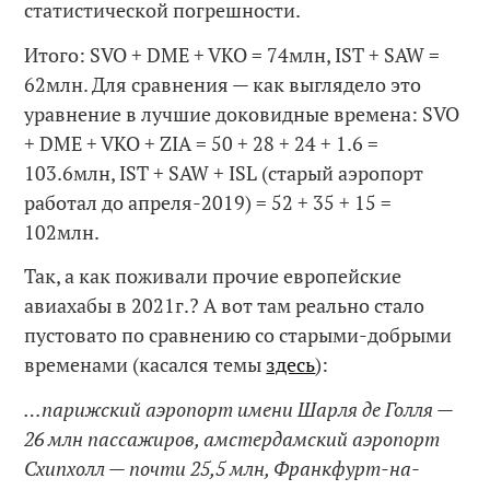
статистической погрешности.
Итого: SVO + DME + VKO = 74млн, IST + SAW =
62млн. Для сравнения — как выглядело это
уравнение в лучшие доковидные времена: SVO
+ DME + VKO + ZIA = 50 + 28 + 24 + 1.6 =
103.6млн, IST + SAW + ISL (старый аэропорт
работал до апреля-2019) = 52 + 35 + 15 =
102млн.
Так, а как поживали прочие европейские
авиахабы в 2021г.? А вот там реально стало
пустовато по сравнению со старыми-добрыми
временами (касался темы
здесь
):
…парижский аэропорт имени Шарля де Голля —
26 млн пассажиров, амстердамский аэропорт
Схипхолл — почти 25,5 млн, Франкфурт-на-