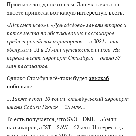
Практически, да не совсем. Давеча газета на
хвосте принесла вот какую
интересную весть
:
«Шереметьево» и «Домодедово» заняли второе и
пятое места по обслуживанию пассажиров
среди европейских аэропортов — в 2021 г. они
обслужили 31 и 25 млн путешественников. На
первом месте аэропорт Стамбула — около 37
млн пассажиров.
Однако Стамбул всё-таки будет
авиахаб
побольше
:
…Также в топ-10 вошли стамбульский аэропорт
имени Сабихи Гекчен — 25 млн…
То есть получается, что SVO + DME = 56млн
пассажиров, а IST + SAW = 62млн. Интересно, а
сколько «налетал» в 2021г. третий столичный