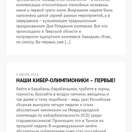
компенсации относительно спокойных половины
июня и первой трети июля. Вчерашняя неделя была
наполнена целой серией разных мероприятий, а в
завершение – кульминация традиционным
празднованием Дня Рождения компании. Всё это
происходило в Тверской области в
популярном курортном комплексе Завидово. Итак,
по списку. Во-первых, уже […]
8 ИЮЛЯ, 2026
НАШИ КИБЕР-ОЛИМПИОНИКИ – ПЕРВЫЕ!
Бейте в барабаны, барабанщики, трубите в горны,
горнисты, бросайте в воздух чепчики, женщины, и
так далее и тому подобное – ведь ура! Российская
сборная выиграла четыре медали и стала
абсолютным чемпионом на Международной
олимпиаде по кибербезопасности (ICO) среди
старшеклассников! Произошло это в Тунисе на
прошлой неделе. В индивидуальном зачёте
абсолютным победителем тоже стал российский