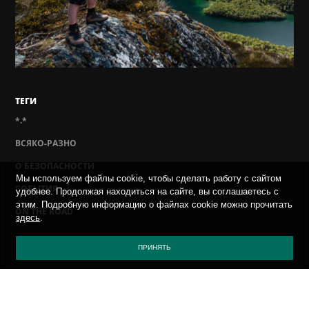
ТЕГИ
*.*
ВСЯКО-РАЗНО
О БЕЗОПАСНОСТИ
Мы используем файлы cookie, чтобы сделать работу с сайтом
СОБЫТИЯ
удобнее. Продолжая находиться на сайте, вы соглашаетесь с
этим. Подробную информацию о файлах cookie можно прочитать
ON THE ROAD
здесь
.
ПОЛИТИКА КОНФИДЕНЦИАЛЬНОСТИ
ПРИНЯТЬ
ПРИСЛАТЬ ВИРУС
САЙТ КАСПЕРСКОГО