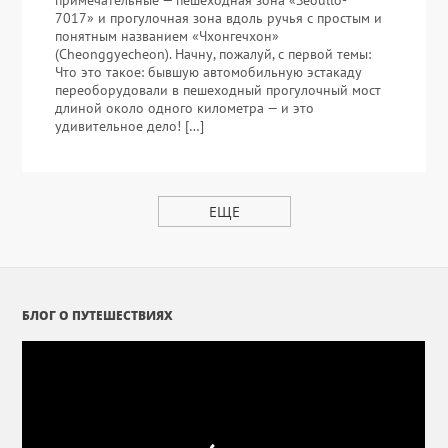
примечательные — пешеходная зона «Seoullo-
7017» и прогулочная зона вдоль ручья с простым и
понятным названием «Чхонгечхон»
(Cheonggyecheon). Начну, пожалуй, с первой темы:
Что это такое: бывшую автомобильную эстакаду
переоборудовали в пешеходный прогулочный мост
длиной около одного километра — и это
удивительное дело! […]
ЕЩЕ
БЛОГ О ПУТЕШЕСТВИЯХ