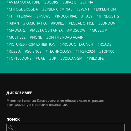
AV MANUFACTURE
BOOKS
BRAZIL
CHINA
CHTOGDEKOGDA
CYBER CRIMINAL
EVENT
EXPEDITION
F1
FERRARI
I-NEWS
INDUSTRIAL
ITALY
IT INDUSTRY
JAPAN
KAMCHATKA
KURILS
LOCAL OFFICE
LONDON
MALWARE
MESTA OBITANIYA
MOSCOW
MUSEUM
MUST SEE
NONE
ON THE ROAD AGAIN
PICTURES FROM EXHIBITION
PRODUCT LAUNCH
ROADS
RUSSIA
SCIENCE
TECHNOLOGY
TIKSI-2024
TOP100
TOP100DONE
UAE
UK
VOLCANISM
WILDLIFE
ДИСКЛЕЙМЕР
Мнение Евгения Касперского не обязательно отражает
официальную позицию компании.
ПОИСК