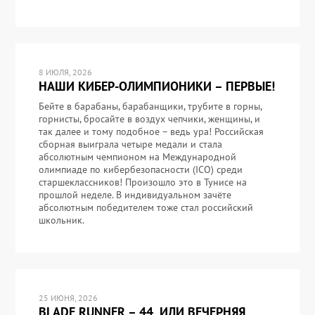
8 ИЮЛЯ, 2026
НАШИ КИБЕР-ОЛИМПИОНИКИ – ПЕРВЫЕ!
Бейте в барабаны, барабанщики, трубите в горны,
горнисты, бросайте в воздух чепчики, женщины, и
так далее и тому подобное – ведь ура! Российская
сборная выиграла четыре медали и стала
абсолютным чемпионом на Международной
олимпиаде по кибербезопасности (ICO) среди
старшеклассников! Произошло это в Тунисе на
прошлой неделе. В индивидуальном зачёте
абсолютным победителем тоже стал российский
школьник.
25 ИЮНЯ, 2026
BLADE RUNNER – 44, ИЛИ ВЕЧЕРНЯЯ