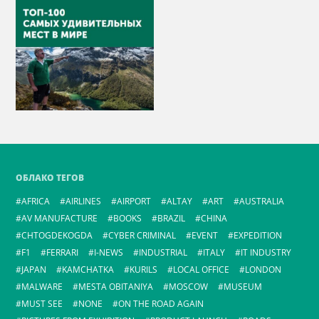
ОБЛАКО ТЕГОВ
AFRICA
AIRLINES
AIRPORT
ALTAY
ART
AUSTRALIA
AV MANUFACTURE
BOOKS
BRAZIL
CHINA
CHTOGDEKOGDA
CYBER CRIMINAL
EVENT
EXPEDITION
F1
FERRARI
I-NEWS
INDUSTRIAL
ITALY
IT INDUSTRY
JAPAN
KAMCHATKA
KURILS
LOCAL OFFICE
LONDON
MALWARE
MESTA OBITANIYA
MOSCOW
MUSEUM
MUST SEE
NONE
ON THE ROAD AGAIN