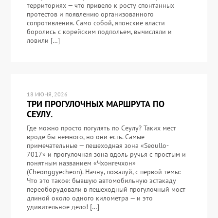
территориях — что привело к росту спонтанных
протестов и появлению организованного
сопротивления. Само собой, японские власти
боролись с корейским подпольем, вычисляли и
ловили […]
18 ИЮНЯ, 2026
ТРИ ПРОГУЛОЧНЫХ МАРШРУТА ПО
СЕУЛУ.
Где можно просто погулять по Сеулу? Таких мест
вроде бы немного, но они есть. Самые
примечательные — пешеходная зона «Seoullo-
7017» и прогулочная зона вдоль ручья с простым и
понятным названием «Чхонгечхон»
(Cheonggyecheon). Начну, пожалуй, с первой темы:
Что это такое: бывшую автомобильную эстакаду
переоборудовали в пешеходный прогулочный мост
длиной около одного километра — и это
удивительное дело! […]