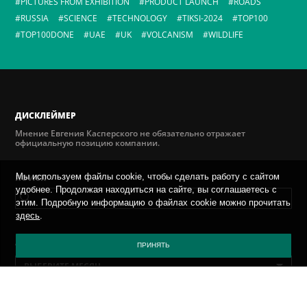
PICTURES FROM EXHIBITION
PRODUCT LAUNCH
ROADS
RUSSIA
SCIENCE
TECHNOLOGY
TIKSI-2024
TOP100
TOP100DONE
UAE
UK
VOLCANISM
WILDLIFE
ДИСКЛЕЙМЕР
Мнение Евгения Касперского не обязательно отражает
официальную позицию компании.
Мы используем файлы cookie, чтобы сделать работу с сайтом
ПОИСК
удобнее. Продолжая находиться на сайте, вы соглашаетесь с
этим. Подробную информацию о файлах cookie можно прочитать
здесь
.
AРХИВ
ПРИНЯТЬ
ВЫБЕРИТЕ МЕСЯЦ