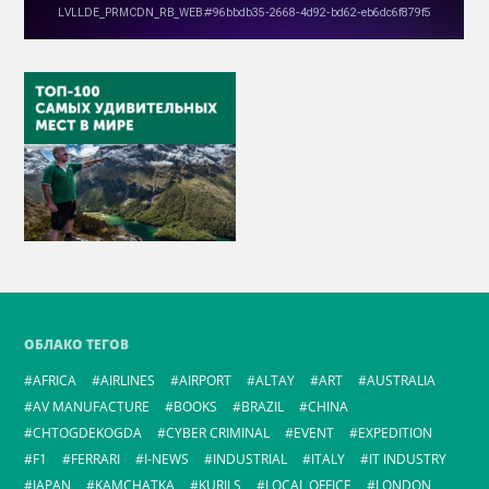
ОБЛАКО ТЕГОВ
AFRICA
AIRLINES
AIRPORT
ALTAY
ART
AUSTRALIA
AV MANUFACTURE
BOOKS
BRAZIL
CHINA
CHTOGDEKOGDA
CYBER CRIMINAL
EVENT
EXPEDITION
F1
FERRARI
I-NEWS
INDUSTRIAL
ITALY
IT INDUSTRY
JAPAN
KAMCHATKA
KURILS
LOCAL OFFICE
LONDON