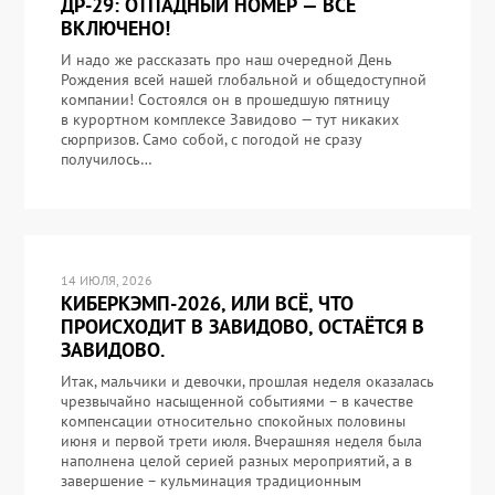
ДР-29: ОТПАДНЫЙ НОМЕР — ВСЁ
ВКЛЮЧЕНО!
И надо же рассказать про наш очередной День
Рождения всей нашей глобальной и общедоступной
компании! Состоялся он в прошедшую пятницу
в курортном комплексе Завидово — тут никаких
сюрпризов. Само собой, с погодой не сразу
получилось…
14 ИЮЛЯ, 2026
КИБЕРКЭМП-2026, ИЛИ ВСЁ, ЧТО
ПРОИСХОДИТ В ЗАВИДОВО, ОСТАЁТСЯ В
ЗАВИДОВО.
Итак, мальчики и девочки, прошлая неделя оказалась
чрезвычайно насыщенной событиями – в качестве
компенсации относительно спокойных половины
июня и первой трети июля. Вчерашняя неделя была
наполнена целой серией разных мероприятий, а в
завершение – кульминация традиционным