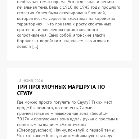
необычная тема: тюрьма. Это отдельная и весьма
печальная тема. Ведь с 1910 по 1945 годы прошлого
столетия Корея была оккупирована Японией,
которая весьма серьёзно «жестила» на корейских
территориях — что привело к росту спонтанных
протестов и появлению организованного
сопротивления. Само собой, японские власти
боролись с корейским подпольем, вычисляли и
ловили […]
18 ИЮНЯ, 2026
ТРИ ПРОГУЛОЧНЫХ МАРШРУТА ПО
СЕУЛУ.
Где можно просто погулять по Сеулу? Таких мест
вроде бы немного, но они есть. Самые
примечательные — пешеходная зона «Seoullo-
7017» и прогулочная зона вдоль ручья с простым и
понятным названием «Чхонгечхон»
(Cheonggyecheon). Начну, пожалуй, с первой темы:
Что это такое: бывшую автомобильную эстакаду