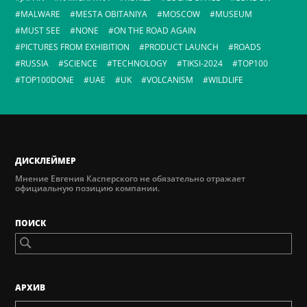
MALWARE
MESTA OBITANIYA
MOSCOW
MUSEUM
MUST SEE
NONE
ON THE ROAD AGAIN
PICTURES FROM EXHIBITION
PRODUCT LAUNCH
ROADS
RUSSIA
SCIENCE
TECHNOLOGY
TIKSI-2024
TOP100
TOP100DONE
UAE
UK
VOLCANISM
WILDLIFE
ДИСКЛЕЙМЕР
Мнение Евгения Касперского не обязательно отражает
официальную позицию компании.
ПОИСК
AРХИВ