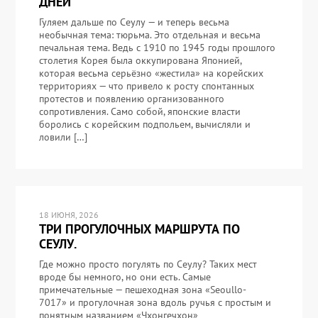
ДНЕЙ
Гуляем дальше по Сеулу — и теперь весьма
необычная тема: тюрьма. Это отдельная и весьма
печальная тема. Ведь с 1910 по 1945 годы прошлого
столетия Корея была оккупирована Японией,
которая весьма серьёзно «жестила» на корейских
территориях — что привело к росту спонтанных
протестов и появлению организованного
сопротивления. Само собой, японские власти
боролись с корейским подпольем, вычисляли и
ловили […]
18 ИЮНЯ, 2026
ТРИ ПРОГУЛОЧНЫХ МАРШРУТА ПО
СЕУЛУ.
Где можно просто погулять по Сеулу? Таких мест
вроде бы немного, но они есть. Самые
примечательные — пешеходная зона «Seoullo-
7017» и прогулочная зона вдоль ручья с простым и
понятным названием «Чхонгечхон»