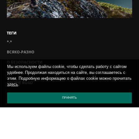
ТЕГИ
*.*
ВСЯКО-РАЗНО
О БЕЗОПАСНОСТИ
Мы используем файлы cookie, чтобы сделать работу с сайтом
СОБЫТИЯ
удобнее. Продолжая находиться на сайте, вы соглашаетесь с
этим. Подробную информацию о файлах cookie можно прочитать
ON THE ROAD
здесь
.
ПРИНЯТЬ
ПОЛИТИКА КОНФИДЕНЦИАЛЬНОСТИ
ПРИСЛАТЬ ВИРУС
САЙТ КАСПЕРСКОГО
БЛОГ КАСПЕРСКОГО