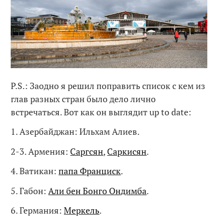
P.S.: Заодно я решил поправить список с кем из
глав разных стран было дело лично
встречаться. Вот как он выглядит up to date:
1. Азербайджан: Ильхам Алиев.
2-3. Армения:
Саргсян
,
Саркисян
.
4. Ватикан:
папа Франциск
.
5. Габон:
Али бен Бонго Ондимба
.
6. Германия:
Меркель
.