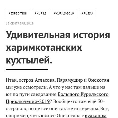
#EXPEDITION
#KURILS
#KURILS-2019
#RUSSIA
13 СЕНТЯБРЯ, 2019
Удивительная история
харимкотанских
кухтылей.
Итак,
остров Атласова
,
Парамушир
и
Онекотан
мы уже осмотрели. А что у нас там дальше на
юг по пути следования
Большого Курильского
Приключения-2019
? Вообще-то там ещё 50+
островов, но не все они так же интересны. Вот,
например, чуть южнее Онекотана с
вулканом