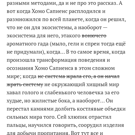
разными методами, да и не про это рассказ. А
вот когда Хомо Сапиенс расплодился и
размножился по всей планете, когда он решил,
что не он для экосистемы, а наоборот —
экосистема для него, этакого
вонючего
ароматного гада (мыло, гели и спреи тогда ещё
не придумали), когда… В то самое время, когда
произошла трансформация поведения и
осознания Хомо Сапиенса в этом сложном
мире; когда
не система жрала его, а он начал
жрать систему
не окружающий хищный мир
хавал голого и слабенького человечка за его
худые, но жилистые бока, а наоборот… Он
перестал камнями долбить костлявые объедки
сильных мира того. Сей хлюпик отрастил
пальцы, научился говорить, соорудил изделия
для добычи пропитания. Вот тут все и