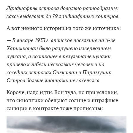
Ландшафты острова довольно разнообразны:
здесь выделяют до 79 ландшафтных контуров.
А вот немного истории из того же источника:
— В январе 1933 г. японское поселение на о-ве
Харимкотан было разрушено извержением
вулкана, а возникшее в результате цунами
привелo к гибели нескольких человек и на
соседних островах Онекотан и Парамушир.
Остров больше японцами не заселялся.
Короче, надо идти. Вон туда, но при условии,
что синоптики обещают солнце и штрафные
санкции в контракте тоже прописаны: