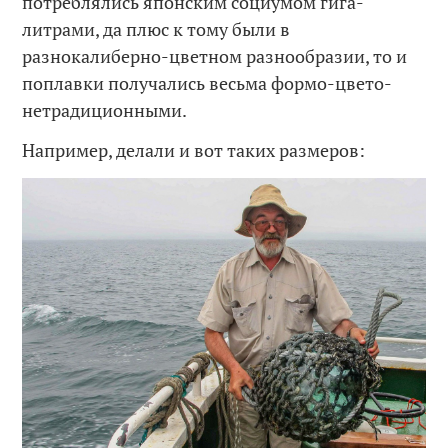
потреблялись японским социумом гига-
литрами, да плюс к тому были в
разнокалиберно-цветном разнообразии, то и
поплавки получались весьма формо-цвето-
нетрадиционными.
Например, делали и вот таких размеров: