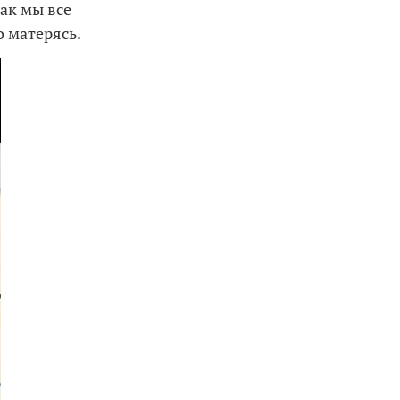
ак мы все
 матерясь.