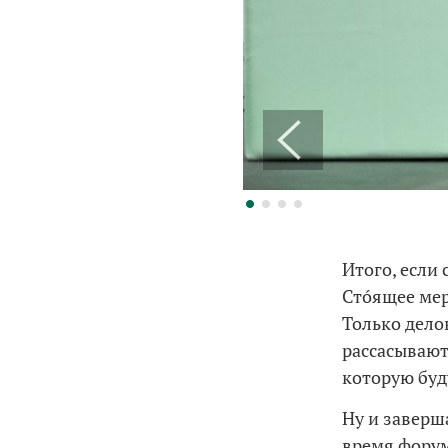
Итого, если
Стóящее мер
Только дело
рассасывают
которую буд
Ну и заверш
время форума