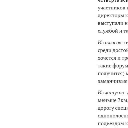
участников 
директоры 
выступали н
службой и та
Из плюсов
: 
среди досто
хочется и тр
такие форумы
получится) 
заманчивые
Из минусов
:
меньше 7км,
дорогу спец
однополосно
подъездом к