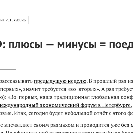
INT PETERSBURG
 плюсы — минусы = пое
рассказывать
предыдущую неделю
. В прошлый раз и
первых», значит требуется «во-вторых». А раз требует
ю): «Во-первых, наша традиционная глобальная конф
международный экономический форум в Петербурге
рвые. Итак, сегодня будет небольшой отчёт с этого ф
 впечатляет своим размахом и проводится уже
без 
ка
. По официальной статистике в этом году было боле