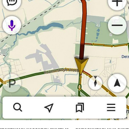
нспортному
коллапсу
счастью — дополнительные вну