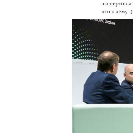
экспертов из
что к чему :)