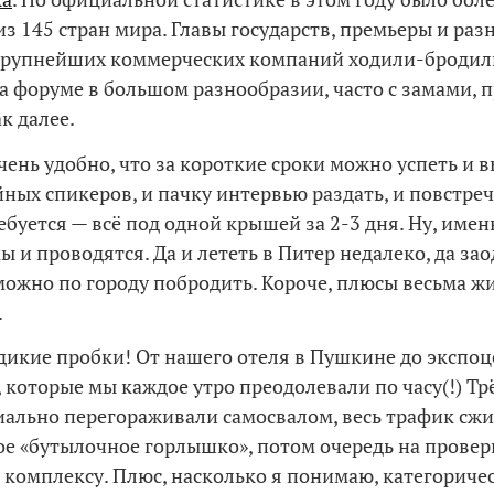
из 145 стран мира. Главы государств, премьеры и ра
крупнейших коммерческих компаний ходили-бродил
а форуме в большом разнообразии, часто с замами, п
к далее.
очень удобно, что за короткие сроки можно успеть и 
йных спикеров, и пачку интервью раздать, и повстреч
ебуется — всё под одной крышей за 2-3 дня. Ну, имен
 и проводятся. Да и лететь в Питер недалеко, да зао
можно по городу побродить. Короче, плюсы весьма ж
.
 дикие пробки! От нашего отеля в Пушкине до экспо
 которые мы каждое утро преодолевали по часу(!) Т
иально перегораживали самосвалом, весь трафик сж
е «бутылочное горлышко», потом очередь на провер
 комплексу. Плюс, насколько я понимаю, категориче