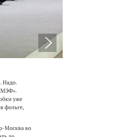
. Надо.
ПМЭФ».
робки уже
в фольге,
ер-Москва во
ать до