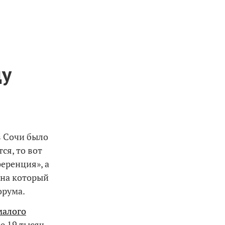
ду
з Сочи было
ся, то вот
еренция», а
, на который
орума.
малого
е 19 тысяч