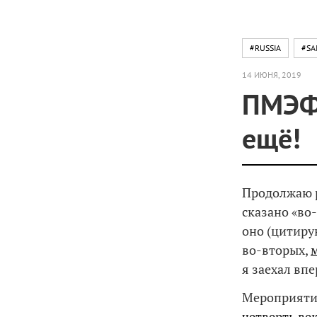
#RUSSIA
#SA
14 ИЮНЯ, 2019
ПМЭФ:
ещё!
Продолжаю 
сказано «во-
оно (цитиру
во-вторых,
я заехал впе
Мероприятие
четверть ве