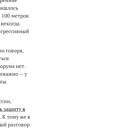
ришлось
и 100 метров
 некогда
рогрессивный
но говоря,
ться
орума нет.
неважно — у
лпы
ссии,
ь защиту в
 К тому же я
ный разговор