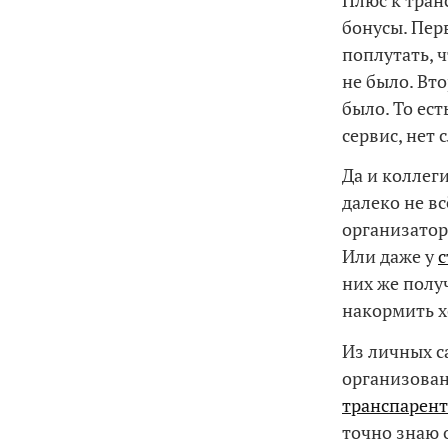
бонусы. Пер
поплутать, 
не было. Вто
было. То ес
сервис, нет
Да и коллег
далеко не вс
организатор
Или даже у
с
них же полу
накормить х
Из личных с
организова
транспарен
точно знаю 