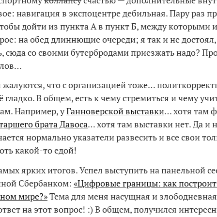
вое: навигация в экспоцентре дебильная. Пару раз п
чтобы дойти из пункта А в пункт Б, между которыми 
рое: на обед длиннющие очереди; я так и не достоял,
ть, сюда со своими бутербродами приезжать надо? П
 слов…
и жалуются, что с организацией тоже… политкоррект
ё гладко. В общем, есть к чему стремиться и чему учи
ам. Например, у
Ганноверской выставки
… хотя там ф
таршего брата Давоса
… хотя там выставки нет. Да и 
чается нормально указатели развесить и все свои то
оть какой-то едой!
амых ярких итогов. Успел выступить на панельной се
нной Сбербанком:
«Цифровые границы: как построит
тном мире?»
Тема для меня насущная и злободневная.
ответ на этот вопрос! :) В общем, получился интерес