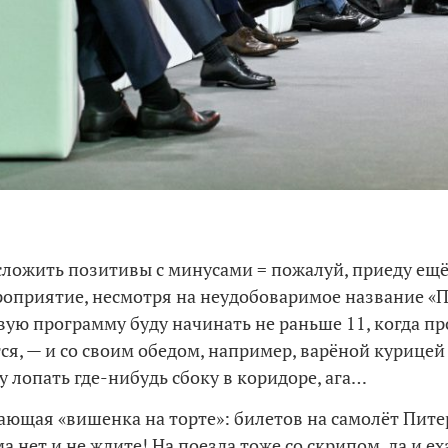
 сложить позитивы с минусами = пожалуй, приеду ещё
оприятие, несмотря на неудобоваримое название «
вую программу буду начинать не раньше 11, когда п
ся, — и со своим обедом, например, варёной курицей 
у лопать где-нибудь сбоку в коридоре, ага…
ающая «вишенка на торте»: билетов на самолёт Пит
 нет и не ждите! На поезда тоже со скрипом, да и ех