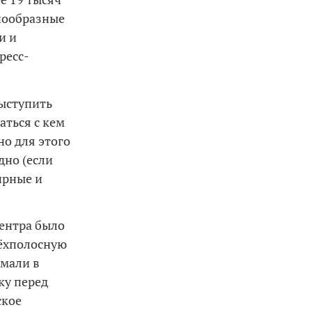
знообразные
и и
ресс-
выступить
аться с кем
но для этого
дно (если
ирные и
центра было
рёхполосную
имали в
ку перед
ское