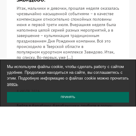
Итак, мальчики и девочки, прошлая неделя оказалась
чрезвычайно насыщенной событиями – в качестве
компенсации относительно спокойных половины
июня и первой трети июля. Вчерашняя неделя была
наполнена целой серией разных мероприятий, а в
завершение – кульминация традиционным
празднованием Дня Рождения компании. Всё это
происходило в Тверской области в
популярном курортном комплексе Завидово. Итак,
по списку. Во-первых, уже […]
Мы используем файлы cookie, чтобы сделать работу с сайтом
удобнее. Продолжая находиться на сайте, вы соглашаетесь с
этим. Подробную информацию о файлах cookie можно прочитать
здесь
.
8 ИЮЛЯ, 2026
НАШИ КИБЕР-ОЛИМПИОНИКИ – ПЕРВЫЕ!
ПРИНЯТЬ
Бейте в барабаны, барабанщики, трубите в горны,
горнисты, бросайте в воздух чепчики, женщины, и
так далее и тому подобное – ведь ура! Российская
сборная выиграла четыре медали и стала
абсолютным чемпионом на Международной
олимпиаде по кибербезопасности (ICO) среди