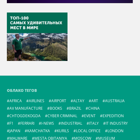
ОБЛАКО ТЕГОВ
AFRICA
AIRLINES
AIRPORT
ALTAY
ART
AUSTRALIA
AV MANUFACTURE
BOOKS
BRAZIL
CHINA
CHTOGDEKOGDA
CYBER CRIMINAL
EVENT
EXPEDITION
F1
FERRARI
I-NEWS
INDUSTRIAL
ITALY
IT INDUSTRY
JAPAN
KAMCHATKA
KURILS
LOCAL OFFICE
LONDON
MALWARE
MESTA OBITANIYA
MOSCOW
MUSEUM