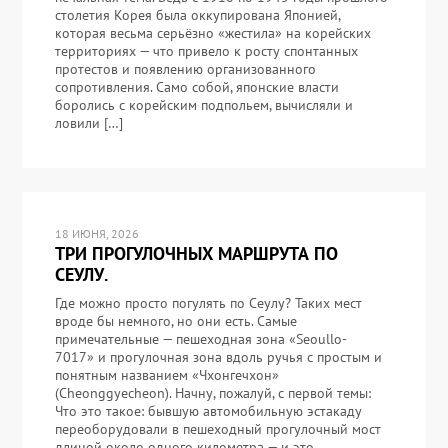
столетия Корея была оккупирована Японией,
которая весьма серьёзно «жестила» на корейских
территориях — что привело к росту спонтанных
протестов и появлению организованного
сопротивления. Само собой, японские власти
боролись с корейским подпольем, вычисляли и
ловили […]
18 ИЮНЯ, 2026
ТРИ ПРОГУЛОЧНЫХ МАРШРУТА ПО
СЕУЛУ.
Где можно просто погулять по Сеулу? Таких мест
вроде бы немного, но они есть. Самые
примечательные — пешеходная зона «Seoullo-
7017» и прогулочная зона вдоль ручья с простым и
понятным названием «Чхонгечхон»
(Cheonggyecheon). Начну, пожалуй, с первой темы:
Что это такое: бывшую автомобильную эстакаду
переоборудовали в пешеходный прогулочный мост
длиной около одного километра — и это