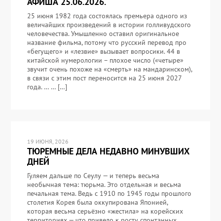
АФИША 25.06.2026.
25 июня 1982 года состоялась премьера одного из
величайших произведений в истории голливудского
человечества. Умышленно оставил оригинальное
название фильма, потому что русский перевод про
«бегущего» и «лезвие» вызывает вопросики. 44 в
китайской нумерологии – плохое число («четыре»
звучит очень похоже на «смерть» на мандаринском),
в связи с этим пост переносится на 25 июня 2027
года. … … […]
19 ИЮНЯ, 2026
ТЮРЕМНЫЕ ДЕЛА НЕДАВНО МИНУВШИХ
ДНЕЙ
Гуляем дальше по Сеулу — и теперь весьма
необычная тема: тюрьма. Это отдельная и весьма
печальная тема. Ведь с 1910 по 1945 годы прошлого
столетия Корея была оккупирована Японией,
которая весьма серьёзно «жестила» на корейских
территориях — что привело к росту спонтанных