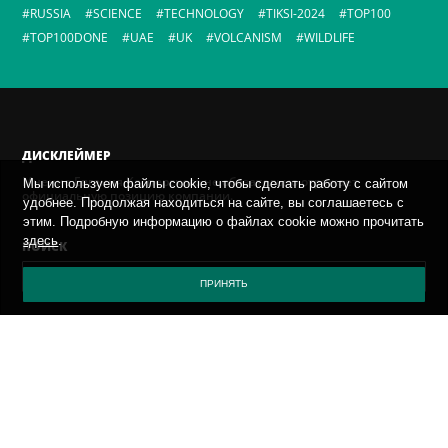
RUSSIA
SCIENCE
TECHNOLOGY
TIKSI-2024
TOP100
TOP100DONE
UAE
UK
VOLCANISM
WILDLIFE
ДИСКЛЕЙМЕР
Мнение Евгения Касперского не обязательно отражает
Мы используем файлы cookie, чтобы сделать работу с сайтом
официальную позицию компании.
удобнее. Продолжая находиться на сайте, вы соглашаетесь с
этим. Подробную информацию о файлах cookie можно прочитать
здесь
.
ПОИСК
ПРИНЯТЬ
AРХИВ
ВЫБЕРИТЕ МЕСЯЦ