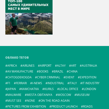
ОБЛАКО ТЕГОВ
AFRICA
AIRLINES
AIRPORT
ALTAY
ART
AUSTRALIA
AV MANUFACTURE
BOOKS
BRAZIL
CHINA
CHTOGDEKOGDA
CYBER CRIMINAL
EVENT
EXPEDITION
F1
FERRARI
I-NEWS
INDUSTRIAL
ITALY
IT INDUSTRY
JAPAN
KAMCHATKA
KURILS
LOCAL OFFICE
LONDON
MALWARE
MESTA OBITANIYA
MOSCOW
MUSEUM
MUST SEE
NONE
ON THE ROAD AGAIN
PICTURES FROM EXHIBITION
PRODUCT LAUNCH
ROADS