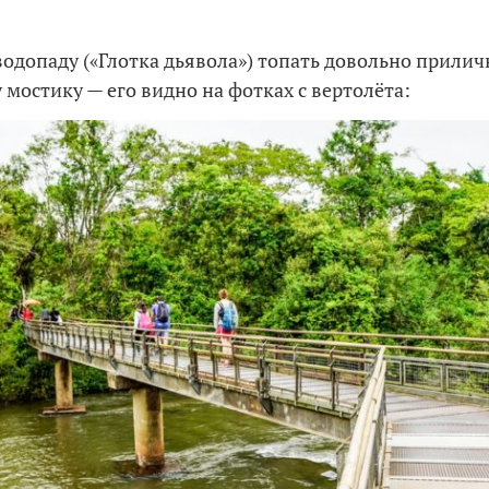
водопаду («Глотка дьявола») топать довольно прилич
мостику — его видно на фотках с вертолёта: