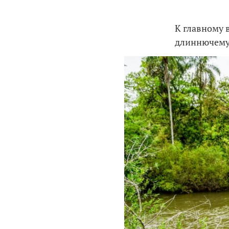
К главному 
длиннючему 