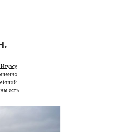
н.
 Игуасу
ершенно
щнейший
оны есть