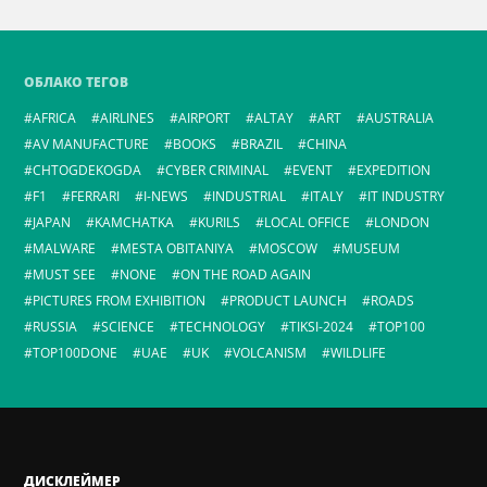
ОБЛАКО ТЕГОВ
AFRICA
AIRLINES
AIRPORT
ALTAY
ART
AUSTRALIA
AV MANUFACTURE
BOOKS
BRAZIL
CHINA
CHTOGDEKOGDA
CYBER CRIMINAL
EVENT
EXPEDITION
F1
FERRARI
I-NEWS
INDUSTRIAL
ITALY
IT INDUSTRY
JAPAN
KAMCHATKA
KURILS
LOCAL OFFICE
LONDON
MALWARE
MESTA OBITANIYA
MOSCOW
MUSEUM
MUST SEE
NONE
ON THE ROAD AGAIN
PICTURES FROM EXHIBITION
PRODUCT LAUNCH
ROADS
RUSSIA
SCIENCE
TECHNOLOGY
TIKSI-2024
TOP100
TOP100DONE
UAE
UK
VOLCANISM
WILDLIFE
ДИСКЛЕЙМЕР