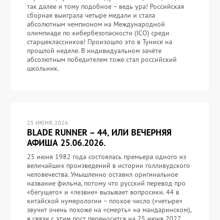
так далее и тому подобное – ведь ура! Российская
сборная выиграла четыре медали и стала
абсолютным чемпионом на Международной
олимпиаде по кибербезопасности (ICO) среди
старшеклассников! Произошло это в Тунисе на
прошлой неделе. В индивидуальном зачёте
абсолютным победителем тоже стал российский
школьник.
25 ИЮНЯ, 2026
BLADE RUNNER – 44, ИЛИ ВЕЧЕРНЯЯ
АФИША 25.06.2026.
25 июня 1982 года состоялась премьера одного из
величайших произведений в истории голливудского
человечества. Умышленно оставил оригинальное
название фильма, потому что русский перевод про
«бегущего» и «лезвие» вызывает вопросики. 44 в
китайской нумерологии – плохое число («четыре»
звучит очень похоже на «смерть» на мандаринском),
в связи с этим пост переносится на 25 июня 2027