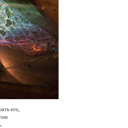
ать его,
отом
.