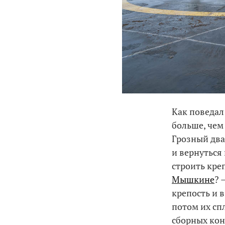
Как поведал
больше, чем
Грозный два
и вернуться
строить креп
Мышкине
? 
крепость и 
потом их спл
сборных кон