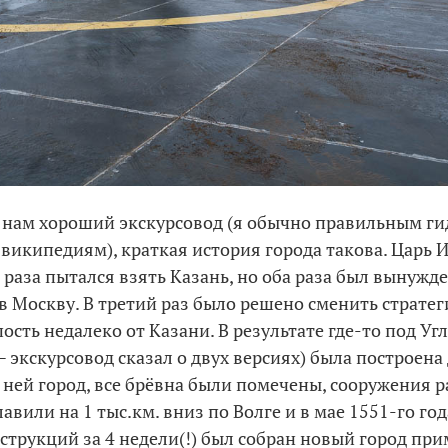
 нам хороший экскурсовод (я обычно правильным г
 википедиям), краткая история города такова. Царь 
 раза пытался взять Казань, но оба раза был вынужд
 в Москву. В третий раз было решено сменить страте
ость недалеко от Казани. В результате где-то под Уг
— экскурсовод сказал о двух версиях) была построен
в ней город, все брёвна были помечены, сооружения 
авили на 1 тыс.км. вниз по Волге и в мае 1551-го год
струкций за 4 недели(!) был собран новый город при