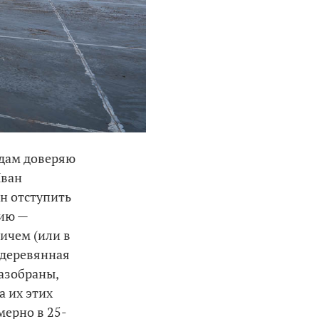
идам доверяю
Иван
ен отступить
гию —
личем (или в
а деревянная
разобраны,
а их этих
мерно в 25-