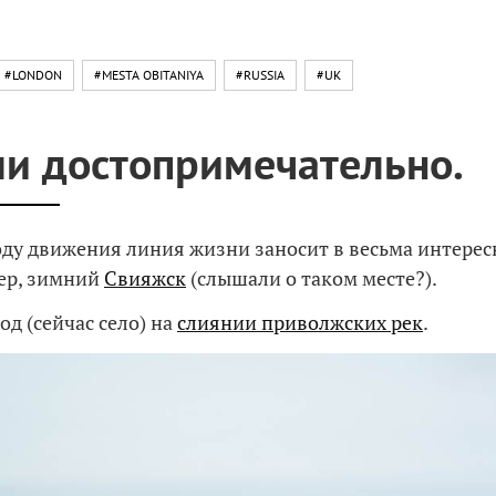
#LONDON
#MESTA OBITANIYA
#RUSSIA
#UK
и достопримечательно.
оду движения линия жизни заносит в весьма интерес
ер, зимний
Свияжск
(слышали о таком месте?).
од (сейчас село) на
слиянии приволжских рек
.