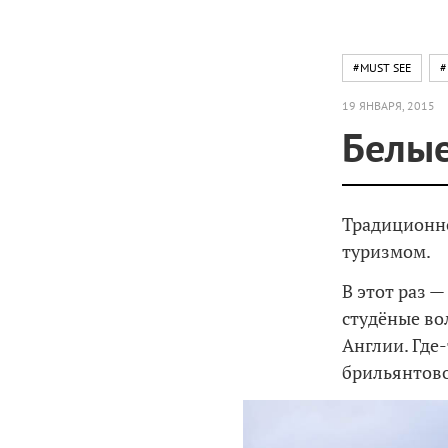
#MUST SEE
#
19 ЯНВАРЯ, 2015
Белые
Традиционно
туризмом.
В этот раз 
студёные в
Англии. Где-
брильянтово