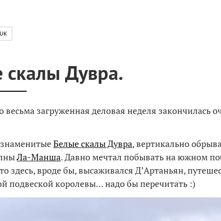
UK
 скалы Дувра.
 весьма загруженная деловая неделя закончилась 
— знаменитые
Белые скалы Дувра
, вертикально обрыв
олны
Ла-Манша
. Давно мечтал побывать на южном п
то здесь, вроде бы, высаживался Д’Артаньян, путеше
й подвеской королевы… надо бы перечитать :)