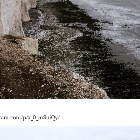
gram.com/p/x_0_mSuiQy/