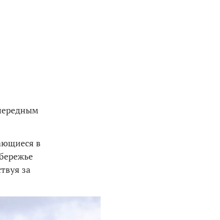
очередным
ающиеся в
обережье
ствуя за