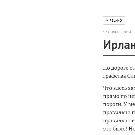
#IRELAND
12 НОЯБРЯ, 2014
Ирлан
По дороге о
графства Сл
Что здесь з
прямо по це
пороги. У м
правильно п
правильно вк
это было! Н