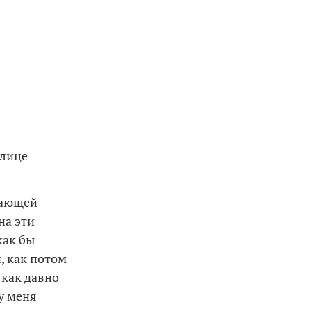
лице
екающей
на эти
как бы
, как потом
 как давно
у меня