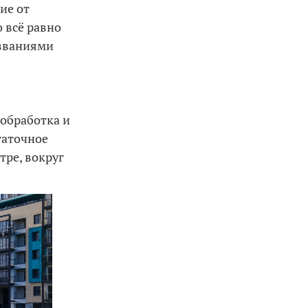
ие от
 всё равно
азваниями
ообработка и
таточное
тре, вокруг