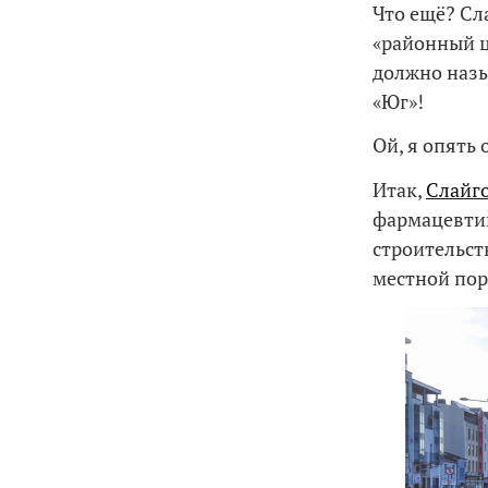
Что ещё? Сл
«районный ц
должно назы
«Юг»!
Ой, я опять 
Итак,
Слайг
фармацевтик
строительств
местной пор