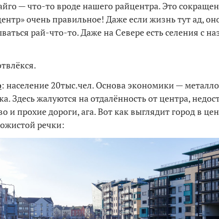
айго — что-то вроде нашего райцентра. Это сокращен
ентр» очень правильное! Даже если жизнь тут ад, оно
ваться рай-что-то. Даже на Севере есть селения с н
отвлёкся.
о
: население 20тыс.чел. Основа экономики — металл
а. Здесь жалуются на отдалённость от центра, недос
о и прохие дороги, ага. Вот как выглядит город в цен
ожистой речки: