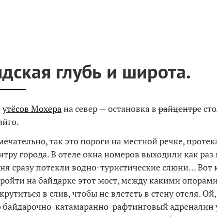
дская глубь и широта.
т
утёсов Мохера
на север — остановка в
райцентре
сто
айго.
амечательно, так это пороги на местной речке, прот
нтру города. В отеле окна номеров выходили как раз 
еня сразу потекли водно-туристические слюни… Вот 
ройти на байдарке этот мост, между какими опорами
рутиться в слив, чтобы не влететь в стену отеля. Ой,
о байдарочно-катамаранно-рафтинговый адреналин 