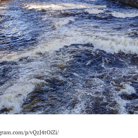
agram.com/p/vQzJ4tOiZi/