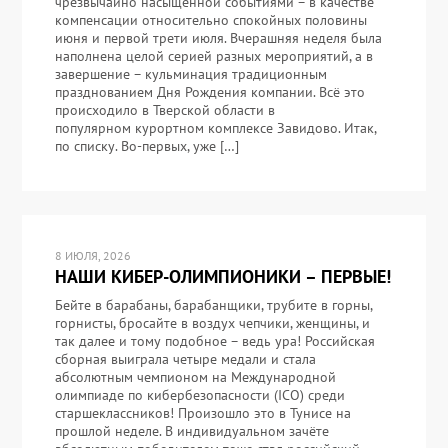
чрезвычайно насыщенной событиями – в качестве
компенсации относительно спокойных половины
июня и первой трети июля. Вчерашняя неделя была
наполнена целой серией разных мероприятий, а в
завершение – кульминация традиционным
празднованием Дня Рождения компании. Всё это
происходило в Тверской области в
популярном курортном комплексе Завидово. Итак,
по списку. Во-первых, уже […]
8 ИЮЛЯ, 2026
НАШИ КИБЕР-ОЛИМПИОНИКИ – ПЕРВЫЕ!
Бейте в барабаны, барабанщики, трубите в горны,
горнисты, бросайте в воздух чепчики, женщины, и
так далее и тому подобное – ведь ура! Российская
сборная выиграла четыре медали и стала
абсолютным чемпионом на Международной
олимпиаде по кибербезопасности (ICO) среди
старшеклассников! Произошло это в Тунисе на
прошлой неделе. В индивидуальном зачёте