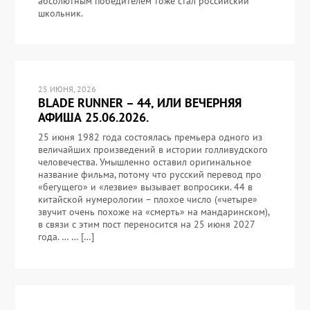
абсолютным победителем тоже стал российский
школьник.
25 ИЮНЯ, 2026
BLADE RUNNER – 44, ИЛИ ВЕЧЕРНЯЯ
АФИША 25.06.2026.
25 июня 1982 года состоялась премьера одного из
величайших произведений в истории голливудского
человечества. Умышленно оставил оригинальное
название фильма, потому что русский перевод про
«бегущего» и «лезвие» вызывает вопросики. 44 в
китайской нумерологии – плохое число («четыре»
звучит очень похоже на «смерть» на мандаринском),
в связи с этим пост переносится на 25 июня 2027
года. … … […]