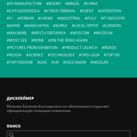
AV MANUFACTURE
BOOKS
BRAZIL
CHINA
CHTOGDEKOGDA
CYBER CRIMINAL
EVENT
EXPEDITION
F1
FERRARI
I-NEWS
INDUSTRIAL
ITALY
IT INDUSTRY
JAPAN
KAMCHATKA
KURILS
LOCAL OFFICE
LONDON
MALWARE
MESTA OBITANIYA
MOSCOW
MUSEUM
MUST SEE
NONE
ON THE ROAD AGAIN
PICTURES FROM EXHIBITION
PRODUCT LAUNCH
ROADS
RUSSIA
SCIENCE
TECHNOLOGY
TIKSI-2024
TOP100
TOP100DONE
UAE
UK
VOLCANISM
WILDLIFE
ДИСКЛЕЙМЕР
Мнение Евгения Касперского не обязательно отражает
официальную позицию компании.
ПОИСК