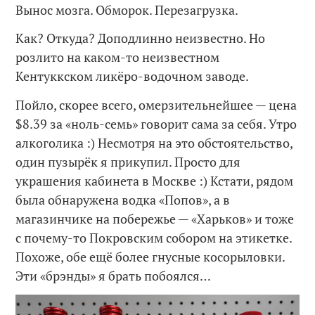
Вынос мозга. Обморок. Перезагрузка.
Как? Откуда? Доподлинно неизвестно. Но
розлито на каком-то неизвестном
Кентуккском ликёро-водочном заводе.
Пойло, скорее всего, омерзительнейшее — цена
$8.39 за «ноль-семь» говорит сама за себя. Утро
алкоголика :) Несмотря на это обстоятельство,
один пузырёк я прикупил. Просто для
украшения кабинета в Москве :) Кстати, рядом
была обнаружена водка «Попов», а в
магазинчике на побережье — «Харьков» и тоже
c почему-то Покровским собором на этикетке.
Похоже, обе ещё более гнусные косорыловки.
Эти «брэнды» я брать побоялся…