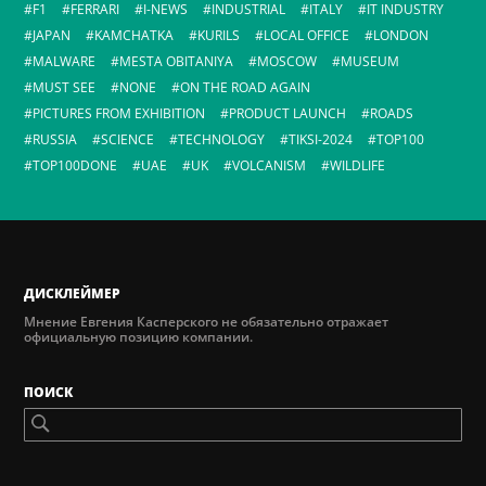
F1
FERRARI
I-NEWS
INDUSTRIAL
ITALY
IT INDUSTRY
JAPAN
KAMCHATKA
KURILS
LOCAL OFFICE
LONDON
MALWARE
MESTA OBITANIYA
MOSCOW
MUSEUM
MUST SEE
NONE
ON THE ROAD AGAIN
PICTURES FROM EXHIBITION
PRODUCT LAUNCH
ROADS
RUSSIA
SCIENCE
TECHNOLOGY
TIKSI-2024
TOP100
TOP100DONE
UAE
UK
VOLCANISM
WILDLIFE
ДИСКЛЕЙМЕР
Мнение Евгения Касперского не обязательно отражает
официальную позицию компании.
ПОИСК