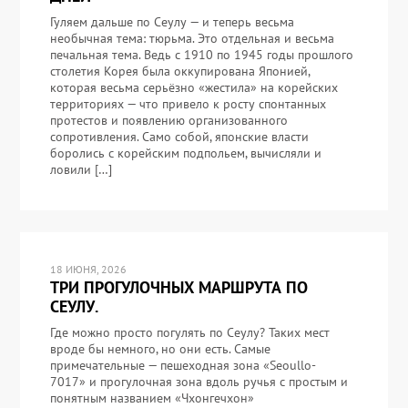
Гуляем дальше по Сеулу — и теперь весьма
необычная тема: тюрьма. Это отдельная и весьма
печальная тема. Ведь с 1910 по 1945 годы прошлого
столетия Корея была оккупирована Японией,
которая весьма серьёзно «жестила» на корейских
территориях — что привело к росту спонтанных
протестов и появлению организованного
сопротивления. Само собой, японские власти
боролись с корейским подпольем, вычисляли и
ловили […]
18 ИЮНЯ, 2026
ТРИ ПРОГУЛОЧНЫХ МАРШРУТА ПО
СЕУЛУ.
Где можно просто погулять по Сеулу? Таких мест
вроде бы немного, но они есть. Самые
примечательные — пешеходная зона «Seoullo-
7017» и прогулочная зона вдоль ручья с простым и
понятным названием «Чхонгечхон»