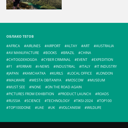
ОБЛАКО ТЕГОВ
AFRICA
AIRLINES
AIRPORT
ALTAY
ART
AUSTRALIA
AV MANUFACTURE
BOOKS
BRAZIL
CHINA
CHTOGDEKOGDA
CYBER CRIMINAL
EVENT
EXPEDITION
F1
FERRARI
I-NEWS
INDUSTRIAL
ITALY
IT INDUSTRY
JAPAN
KAMCHATKA
KURILS
LOCAL OFFICE
LONDON
MALWARE
MESTA OBITANIYA
MOSCOW
MUSEUM
MUST SEE
NONE
ON THE ROAD AGAIN
PICTURES FROM EXHIBITION
PRODUCT LAUNCH
ROADS
RUSSIA
SCIENCE
TECHNOLOGY
TIKSI-2024
TOP100
TOP100DONE
UAE
UK
VOLCANISM
WILDLIFE