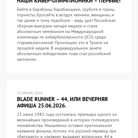
НАШИ КИБЕР-ОЛИМПИОНИКИ – ПЕРВЫЕ!
Бейте в барабаны, барабанщики, трубите в горны,
горнисты, бросайте в воздух чепчики, женщины, и
так далее и тому подобное – ведь ура! Российская
сборная выиграла четыре медали и стала
абсолютным чемпионом на Международной
олимпиаде по кибербезопасности (ICO) среди
старшеклассников! Произошло это в Тунисе на
прошлой неделе. В индивидуальном зачёте
абсолютным победителем тоже стал российский
школьник.
25 ИЮНЯ, 2026
BLADE RUNNER – 44, ИЛИ ВЕЧЕРНЯЯ
АФИША 25.06.2026.
25 июня 1982 года состоялась премьера одного из
величайших произведений в истории голливудского
человечества. Умышленно оставил оригинальное
название фильма, потому что русский перевод про
«бегущего» и «лезвие» вызывает вопросики. 44 в