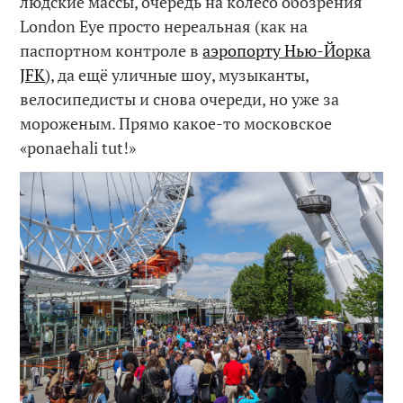
людские массы, очередь на колесо обозрения
London Eye просто нереальная (как на
паспортном контроле в
аэропорту Нью-Йорка
JFK
), да ещё уличные шоу, музыканты,
велосипедисты и снова очереди, но уже за
мороженым. Прямо какое-то московское
«ponaehali tut!»