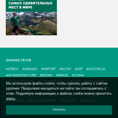
ОБЛАКО ТЕГОВ
AFRICA
AIRLINES
AIRPORT
ALTAY
ART
AUSTRALIA
AV MANUFACTURE
BOOKS
BRAZIL
CHINA
CHTOGDEKOGDA
CYBER CRIMINAL
EVENT
EXPEDITION
Мы используем файлы cookie, чтобы сделать работу с сайтом
F1
FERRARI
I-NEWS
INDUSTRIAL
ITALY
IT INDUSTRY
удобнее. Продолжая находиться на сайте, вы соглашаетесь с
этим. Подробную информацию о файлах cookie можно прочитать
JAPAN
KAMCHATKA
KURILS
LOCAL OFFICE
LONDON
здесь
.
MALWARE
MESTA OBITANIYA
MOSCOW
MUSEUM
MUST SEE
NONE
ON THE ROAD AGAIN
ПРИНЯТЬ
PICTURES FROM EXHIBITION
PRODUCT LAUNCH
ROADS