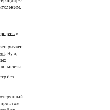
терации] ->
нительным,
еродеев
и
эти рычаги
ent
. Ну и,
ных
нальности.
стр без
потерянный
 при этом
щерб от