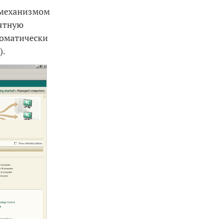
с механизмом
иятную
томатически
).