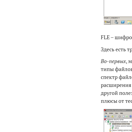
FLE – шифро
Здесь есть 
Во-первых
, 
типы файлов
спектр файл
расширения 
другой поле
плюсы от те