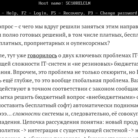
прос – с чего мы вдруг решили заняться этим напра
м полно готовых решений, в том числе платных, бесп
платных, проприетарных и оупенсорсных?
ле, тут уже
говорилось
о двух ключевых проблемах I
ей сложности IT-систем и «не резиновых» бюджетах
ния. Впрочем, это проблема не только секюрити, но I
ь ещё глубже, то это вообще глобальная проблема. Ва
 действуют в точном соответствии с законом сообщ
опытка решить бюджетный вопрос «внебюджетными» 
поставить бесплатный софт) автоматически поднима
эээ…
сложности
системы и, следовательно, её совок
ладения. Цепочка рассуждения понятна: новый проду
политик -> интеграция с существующей системой -> 