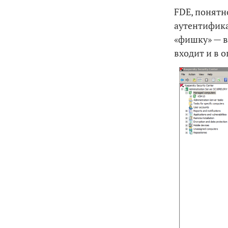
FDE, понятн
аутентифик
«фишку» — в
входит и в о