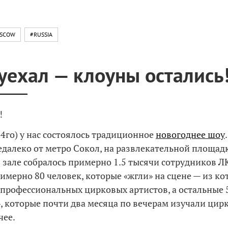
SCOW
#RUSSIA
уехал — клоуны остались
!
14го) у нас состоялось традиционное
новогоднее шоу
едалеко от метро Сокол, на развлекательной площад
В зале собралось примерно 1.5 тысячи сотрудников ЛК
римерно 80 человек, которые «жгли» на сцене — из к
 профессиональных цирковых артистов, а остальные 5
, которые почти два месяца по вечерам изучали цир
чее.