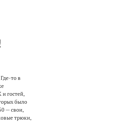
!
. Где-то в
ке
 и гостей,
оторых было
0 — свои,
ковые трюки,