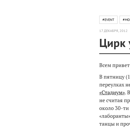
#EVENT
#MO
17 ДЕКАБРЯ, 2012
Цирк 
Всем привет
В пятницу (
переулках н
«Стадиум»
. 
не считая п
около 30-ти
«лаборанты»
танцы и про