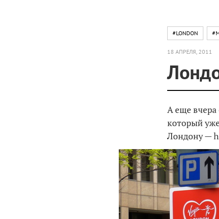
#LONDON
#M
18 АПРЕЛЯ, 2011
Лондо
А еще вчера
который уже
Лондону — ht