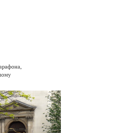
арафона,
амому