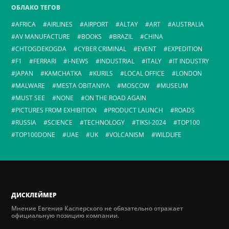
ОБЛАКО ТЕГОВ
AFRICA
AIRLINES
AIRPORT
ALTAY
ART
AUSTRALIA
AV MANUFACTURE
BOOKS
BRAZIL
CHINA
CHTOGDEKOGDA
CYBER CRIMINAL
EVENT
EXPEDITION
F1
FERRARI
I-NEWS
INDUSTRIAL
ITALY
IT INDUSTRY
JAPAN
KAMCHATKA
KURILS
LOCAL OFFICE
LONDON
MALWARE
MESTA OBITANIYA
MOSCOW
MUSEUM
MUST SEE
NONE
ON THE ROAD AGAIN
PICTURES FROM EXHIBITION
PRODUCT LAUNCH
ROADS
RUSSIA
SCIENCE
TECHNOLOGY
TIKSI-2024
TOP100
TOP100DONE
UAE
UK
VOLCANISM
WILDLIFE
ДИСКЛЕЙМЕР
Мнение Евгения Касперского не обязательно отражает
официальную позицию компании.