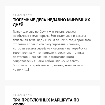
19 ИЮНЯ, 2026
ТЮРЕМНЫЕ ДЕЛА НЕДАВНО МИНУВШИХ
ДНЕЙ
Гуляем дальше по Сеулу — и теперь весьма
необычная тема: тюрьма. Это отдельная и весьма
печальная тема. Ведь с 1910 по 1945 годы прошлого
столетия Корея была оккупирована Японией,
которая весьма серьёзно «жестила» на корейских
территориях — что привело к росту спонтанных
протестов и появлению организованного
сопротивления. Само собой, японские власти
боролись с корейским подпольем, вычисляли и
ловили […]
18 ИЮНЯ, 2026
ТРИ ПРОГУЛОЧНЫХ МАРШРУТА ПО
СЕУЛУ.